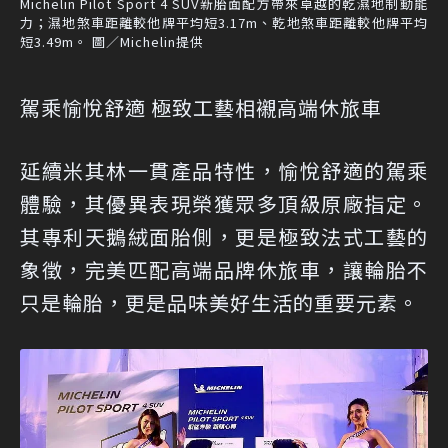
Michelin Pilot Sport 4 SUV新胎面配方帶來卓越的乾濕地制動能
力；濕地煞車距離較他牌平均短3.17m、乾地煞車距離較他牌平均
短3.49m。 圖／Michelin提供
駕乘愉悅舒適 極致工藝相襯高端休旅車
延續米其林一貫產品特性，愉悅舒適的駕乘
體驗，其優異表現榮獲眾多頂級原廠指定。
其專利天鵝絨面胎側，更是極致法式工藝的
象徵，完美匹配高端品牌休旅車，讓輪胎不
只是輪胎，更是品味美好生活的重要元素。