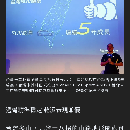
台灣米其林輪胎董事長毛行健表示：「看好SUV在台銷售連續5年
成長，台灣米其林正式推出Michelin Pilot Sport 4 SUV，確保車
主在暢快奔馳的同時兼具駕馭安全。」 記者張振群／攝影
過彎精準穩定 乾濕表現兼優
台灣多山，九彎十八拐的山路地形隨處可