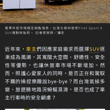
看準休旅市場穩定銷售增長，台灣米其林發表Pilot Sport 4
SUV運動新胎款。 記者張振群／攝影
近年來，
車主
們因應家庭需求而選擇
SUV
逐
漸成為風潮，其寬闊大空間、舒適性、安全
性等優勢，也讓休旅車市場不斷增加。然
而，照護心愛家人的同時，是否正在和駕馭
不羈的操控樂趣說bye-bye？而台灣氣候多
變、旅遊勝地路況蜿蜒濕滑，是否也成了車
主行車時的安全顧慮？