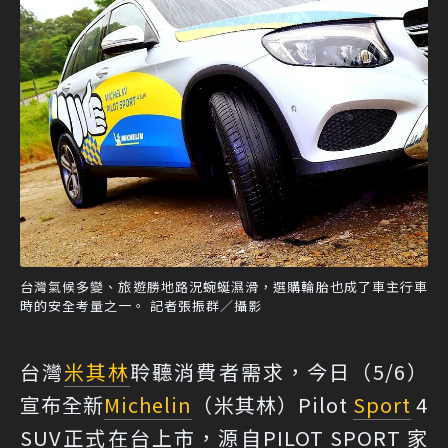
台灣氣候多變、旅遊勝地路況蜿蜒濕滑，選購輪胎也成了車主行車
時的安全考量之一。 記者張振群／攝影
台灣
米其林
聆聽消費者需求，今日（5/6）
宣布全新
Michelin
（米其林）Pilot
Sport
4
SUV正式在台上市，源自PILOT SPORT 家