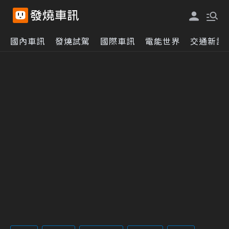
國內車訊
發燒試駕
國際車訊
電能世界
交通新訊