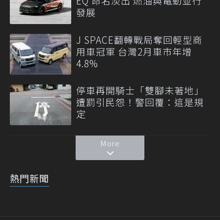
EQ 命名淡出 燃油與電動並行
發展
J SPACE翻轉戰局奪回輕型商
用車冠軍 台灣2月車市年增
4.8%
停車再開騎士「雙腳未著地」
遭罰引民怨！警回覆：這是規
定
More
熱門新聞