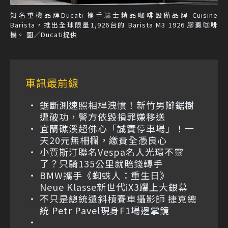
知名重機品牌Ducati 攜手瑞士精品咖啡設備品牌 Cuisine
Barista，推出全球限量1,926台的 Barista M3 1926 膠囊咖啡
機。 圖／Ducati提供
車訊最前線
鋸斷測速照相桿洩憤！新竹男辯鋸樹
遭破功，警方依毀損罪嫌移送
宜蘭礁溪超佛心「誠實停車場」！一
天20元無柵欄，繳費全憑良心
小賈斯汀聯名Vespa名人光環不靈
了？只騎135公里就賠錢轉手
BMW攜手《蜘蛛人：重生日》
Neue Klasse新世代iX3躍上大銀幕
不只是總統還斜槓賽車攝影師 捷克總
統 Petr Pavel現身F1場邊掌鏡