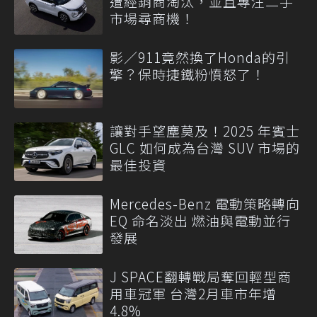
遭經銷商淘汰，並且專注二手
市場尋商機！
影／911竟然換了Honda的引
擎？保時捷鐵粉憤怒了！
讓對手望塵莫及！2025 年賓士
GLC 如何成為台灣 SUV 市場的
最佳投資
Mercedes-Benz 電動策略轉向
EQ 命名淡出 燃油與電動並行
發展
J SPACE翻轉戰局奪回輕型商
用車冠軍 台灣2月車市年增
4.8%