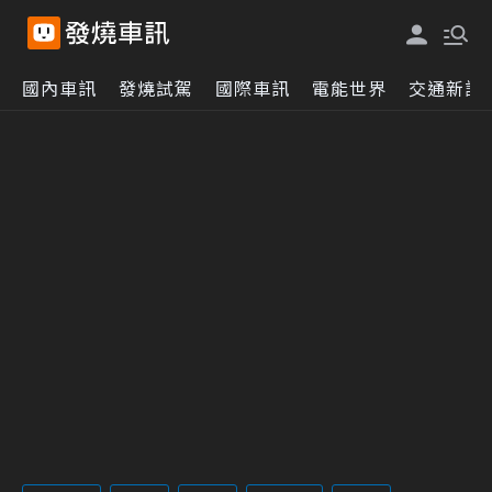
國內車訊
發燒試駕
國際車訊
電能世界
交通新訊