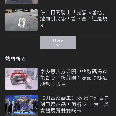
停車再開騎士「雙腳未著地」
遭罰引民怨！警回覆：這是規
定
More
熱門新聞
李多慧大方公開車牌號碼揭背
後含意！粉絲讚：忘記停哪還
能幫忙找車
《閃電霹靂車》35 週年計畫只
剩周邊商品！阿斯拉1:1實車與
實體展覽雙雙喊卡