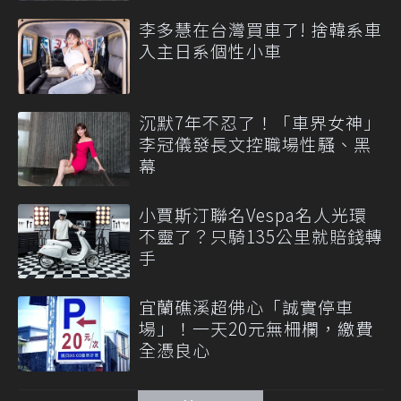
李多慧在台灣買車了! 捨韓系車
入主日系個性小車
沉默7年不忍了！「車界女神」
李冠儀發長文控職場性騷、黑
幕
小賈斯汀聯名Vespa名人光環
不靈了？只騎135公里就賠錢轉
手
宜蘭礁溪超佛心「誠實停車
場」！一天20元無柵欄，繳費
全憑良心