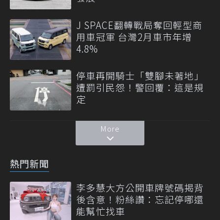
J SPACE翻轉戰局奪回輕型商
用車冠軍 台灣2月車市年增
4.8%
停車再開騎士「雙腳未著地」
遭罰引民怨！警回覆：這是規
定
More
熱門新聞
李多慧大方公開車牌號碼揭背
後含意！粉絲讚：忘記停哪還
能幫忙找車