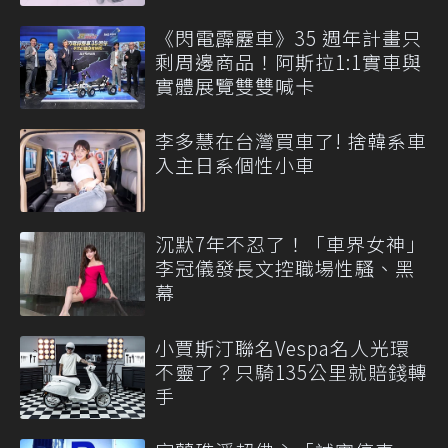
《閃電霹靂車》35 週年計畫只
剩周邊商品！阿斯拉1:1實車與
實體展覽雙雙喊卡
李多慧在台灣買車了! 捨韓系車
入主日系個性小車
沉默7年不忍了！「車界女神」
李冠儀發長文控職場性騷、黑
幕
小賈斯汀聯名Vespa名人光環
不靈了？只騎135公里就賠錢轉
手