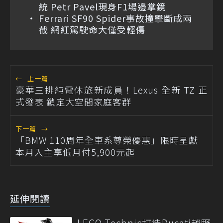
統 Petr Pavel現身F1場邊掌鏡
Ferrari SF90 Spider事故撞擊斷成兩
截 網紅駕駛命大僅受輕傷
←
上一篇
豪華三排純電休旅新成員！Lexus 全新 TZ 正
式發表 鎖定大空間家庭客群
下一篇
→
「BMW 110周年全車系尊榮優惠」限時呈獻
本月入主享低月付5,900元起
延伸閱讀
LEGO Technic打造Ducati越野