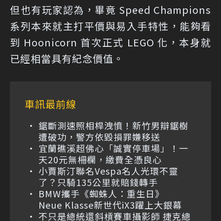
但也有玩家認為，畢竟 Speed Champions
系列本來就主打平價與易入手特性，能夠看
到 Hoonicorn 首次正式 LEGO 化，本身就
已經相當具有紀念價值。
車訊最前線
鋸斷測速照相桿洩憤！新竹男辯鋸樹
遭破功，警方依毀損罪嫌移送
宜蘭礁溪超佛心「誠實停車場」！一
天20元無柵欄，繳費全憑良心
小賈斯汀聯名Vespa名人光環不靈
了？只騎135公里就賠錢轉手
BMW攜手《蜘蛛人：重生日》
Neue Klasse新世代iX3躍上大銀幕
不只是總統還斜槓賽車攝影師 捷克總