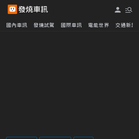
國內車訊
發燒試駕
國際車訊
電能世界
交通新訊