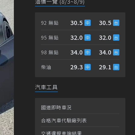
油價一覽 (8/3~8/9)
30.5
30.5
92 無鉛
32.0
32.0
95 無鉛
34.0
34.0
98 無鉛
29.3
29.1
柴油
汽車工具
國道即時車況
合格汽車代驗廠列表
交通違規查詢結果