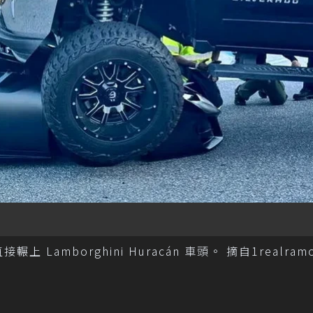
輾上 Lamborghini Huracán 車頭。 摘自1realram