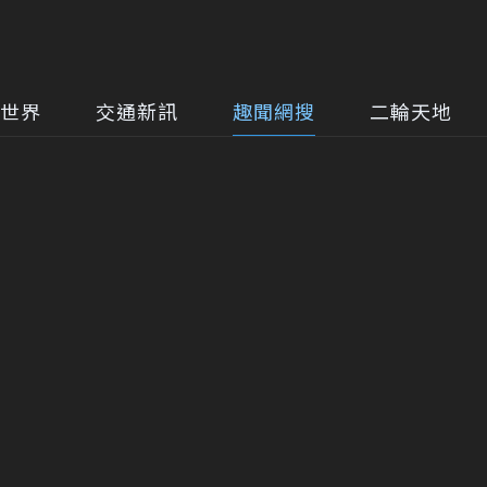
世界
交通新訊
趣聞網搜
二輪天地