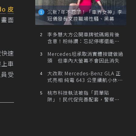
do
皮
沉默7年不忍了！「車界女神」李
冠儀發長文控職場性騷、黑幕
，畫面
李多慧大方公開車牌號碼揭背後
含意！粉絲讚：忘記停哪還能幫
忙找車
較快速
Mercedes坦承取消實體按鍵做過
頭 但車內大螢幕不會因此消失
爬上車
大改款 Mercedes-Benz GLA 正
人員受
式亮相 純電 643 公里續航小休
旅！
桃市科技執法被指「罰單陷
阱」！民代促完善配套，警察局
提數據回應