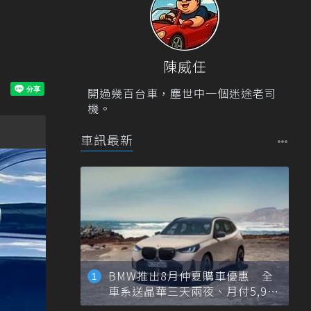
陳威任
開過幾百台車，塵世中一個迷途老司
機。
車訊最新
BMW推出8月仲夏購車優惠 全
車系送晶華三天兩夜、月付5,900
元起