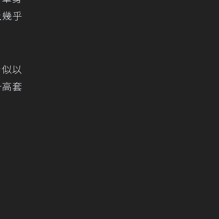
上幾乎
主看似以
升高套