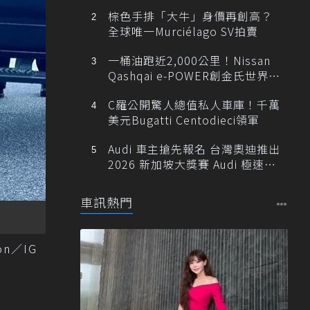
棕色手排「大牛」身價再創高？
全球唯一Murciélago SV拍賣
一桶油跑近2,000公里！Nissan
Qashqai e-POWER創金氏世界紀
錄
C羅公開驚人總值私人車庫！千萬
美元Bugatti Centodieci領軍
Audi 車主搶先報名 台灣奧迪推出
2026 新加坡大獎賽 Audi 極速之
旅
車訊熱門
on／IG