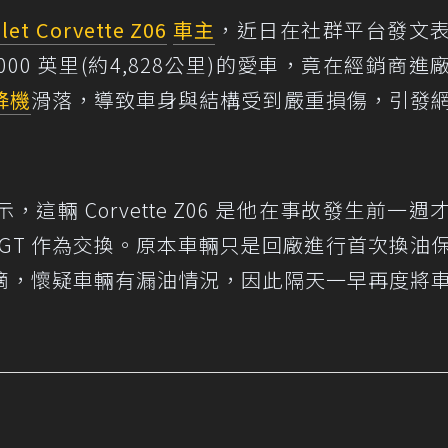
let Corvette Z06
車主
，近日在社群平台發文
00 英里(約4,828公里)的愛車，竟在經銷商進
降機
滑落，導致車身與結構受到嚴重損傷，引發
ge 表示，這輛 Corvette Z06 是他在事故發生前一
AMG GT 作為交換。原本車輛只是回廠進行首次換油
滴，懷疑車輛有漏油情況，因此隔天一早再度將