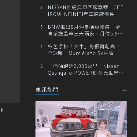
NISSAN推經典車回廠專案 CEF
IRO與INFINITI老車原廠零件最
低1折
BMW推出8月仲夏購車優惠 全
車系送晶華三天兩夜、月付5,900
元起
棕色手排「大牛」身價再創高？
全球唯一Murciélago SV拍賣
一桶油跑近2,000公里！Nissan
Qashqai e-POWER創金氏世界紀
錄
車訊熱門
ok