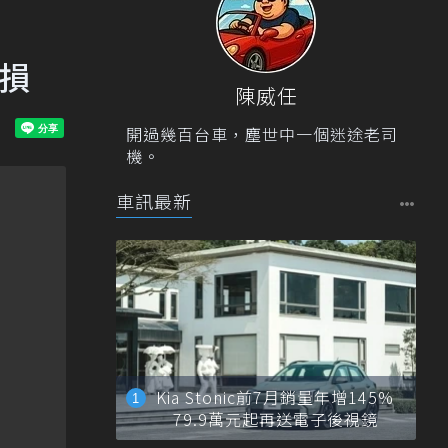
受損
陳威任
開過幾百台車，塵世中一個迷途老司
機。
車訊最新
Kia Stonic前7月銷量年增145%
79.9萬元起再送電子後視鏡