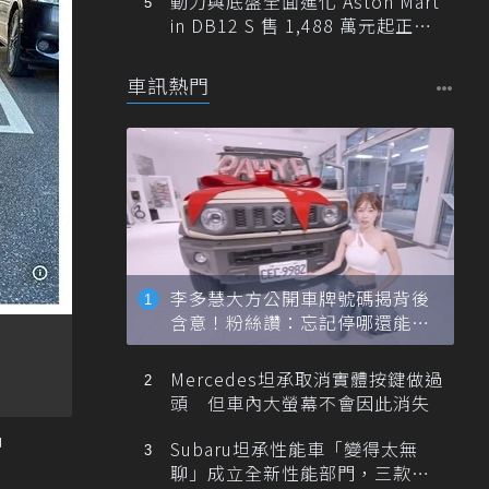
動力與底盤全面進化 Aston Mart
in DB12 S 售 1,488 萬元起正式
登台
車訊熱門
李多慧大方公開車牌號碼揭背後
含意！粉絲讚：忘記停哪還能幫
忙找車
Mercedes坦承取消實體按鍵做過
頭 但車內大螢幕不會因此消失
u
Subaru坦承性能車「變得太無
聊」成立全新性能部門，三款手