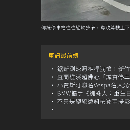
傳統停車格往往過於狹窄，導致駕駛上下
車訊最前線
鋸斷測速照相桿洩憤！新
宜蘭礁溪超佛心「誠實停車
小賈斯汀聯名Vespa名人
BMW攜手《蜘蛛人：重生日》 
不只是總統還斜槓賽車攝影師 捷