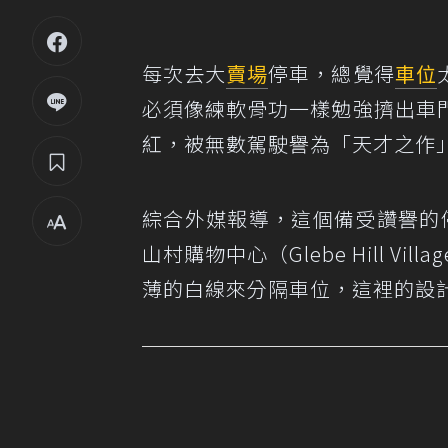
每次去大
賣場
停車，總覺得
車位
必須像練軟骨功一樣勉強擠出車
紅，被無數駕駛譽為「天才之作
綜合外媒
報導
，這個備受讚譽的停
山村購物中心（Glebe Hill Vil
薄的白線來分隔車位，這裡的設