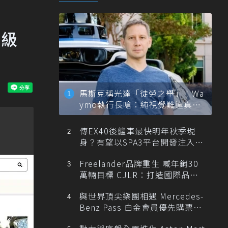
才級
馬斯克稱光達「徒勞之舉」！Wa
ymo執行長嗆：純視覺難達真正
自動駕駛
傳EX40後繼車最快明年秋季現
身？有望以SPA3平台開發注入80
0V動力
Freelander品牌重生 喊年銷30
萬輛目標 CJLR：打造國際品牌
半數銷量來自全球！
與世界頂尖樂團相遇 Mercedes-
Benz Pass 白金會員優先購票維
也納愛樂