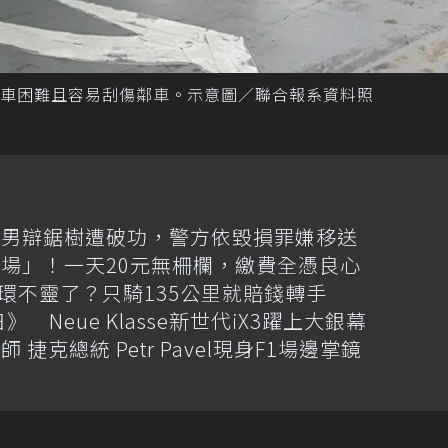
車困難且容易刮傷鄰車。示意圖／聯合報系資料照
竹男辯鋸樹遭破功，警方依毀損罪嫌移送
場」！一天20元無柵欄，繳費全憑良心
光環不靈了？只騎135公里就賠錢轉手
Neue Klasse新世代iX3躍上大銀幕
克總統 Petr Pavel現身F1場邊掌鏡