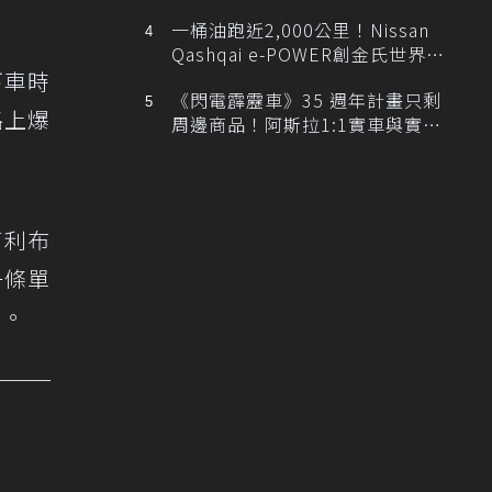
排跑車開發中！
一桶油跑近2,000公里！Nissan
Qashqai e-POWER創金氏世界紀
下車時
錄
《閃電霹靂車》35 週年計畫只剩
路上爆
周邊商品！阿斯拉1:1實車與實體
展覽雙雙喊卡
。
葛利布
用一條單
」。