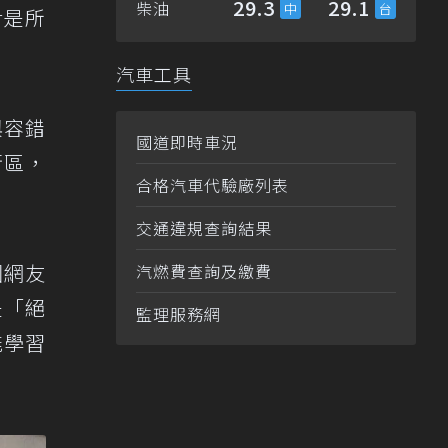
29.3
29.1
柴油
對是所
汽車工具
與容錯
國道即時車況
衝區，
合格汽車代驗廠列表
交通違規查詢結果
國網友
汽燃費查詢及繳費
是「絕
監理服務網
能學習