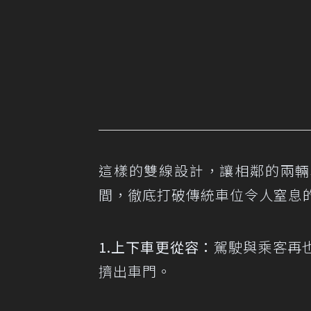
這樣的雙線設計，讓相鄰的兩輛
間，徹底打破傳統車位令人窒息
1.上下車更從容：
駕駛與乘客再
擠出車門。