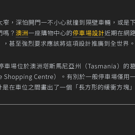
太窄，深怕開門一不小心就撞到隔壁車輛，或是
門嗎？
澳洲
一座購物中心的
停車場
設計
近期在網
」，甚至強烈要求應該將這項設計推廣到全世界
車場位於澳洲塔斯馬尼亞州（Tasmania）的
lage Shopping Centre）。有別於一般停車場僅
計是在車位之間畫出了一個「長方形的緩衝方塊