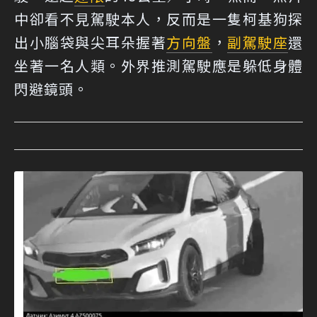
中卻看不見駕駛本人，反而是一隻柯基狗探
出小腦袋與尖耳朵握著
方向盤
，
副駕駛座
還
坐著一名人類。外界推測駕駛應是躲低身體
閃避鏡頭。