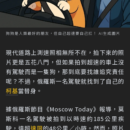
狗狗是人類最好的朋友，但自己超速要自己扛！ AI生成圖片
現代道路上測速照相無所不在，拍下來的照
片更是五花八門，但如果拍到超速的車上沒
有駕駛而是一隻狗，那到底要找誰追究責任
呢？不過，俄羅斯一名駕駛就找到了自己的
柯基
當替身。
據俄羅斯節目《Moscow Today》報導，莫
斯科一名駕駛被拍到以時速約185公里疾
駛，遠超
速限
的48公里／小時。然而，照片