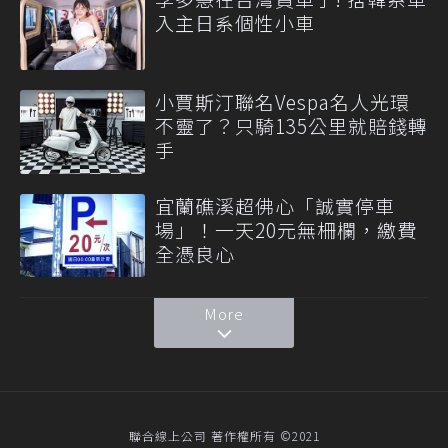
入主日系個性小車
小賈斯汀聯名Vespa名人光環
不靈了？只騎135公里就賠錢轉
手
宜蘭礁溪超佛心「誠實停車
場」！一天20元無柵欄，繳費
全憑良心
More
聯合線上公司 著作權所有 ©2021