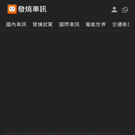
國內車訊
發燒試駕
國際車訊
電能世界
交通新訊