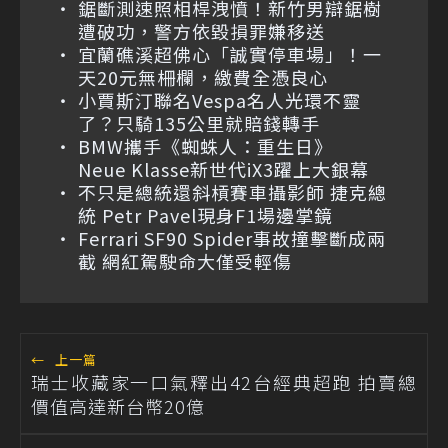
鋸斷測速照相桿洩憤！新竹男辯鋸樹
遭破功，警方依毀損罪嫌移送
宜蘭礁溪超佛心「誠實停車場」！一
天20元無柵欄，繳費全憑良心
小賈斯汀聯名Vespa名人光環不靈
了？只騎135公里就賠錢轉手
BMW攜手《蜘蛛人：重生日》
Neue Klasse新世代iX3躍上大銀幕
不只是總統還斜槓賽車攝影師 捷克總
統 Petr Pavel現身F1場邊掌鏡
Ferrari SF90 Spider事故撞擊斷成兩
截 網紅駕駛命大僅受輕傷
←
上一篇
瑞士收藏家一口氣釋出42台經典超跑 拍賣總
價值高達新台幣20億