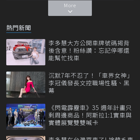
More
熱門新聞
李多慧大方公開車牌號碼揭背
後含意！粉絲讚：忘記停哪還
能幫忙找車
沉默7年不忍了！「車界女神」
李冠儀發長文控職場性騷、黑
幕
《閃電霹靂車》35 週年計畫只
剩周邊商品！阿斯拉1:1實車與
實體展覽雙雙喊卡
李多慧在台灣買車了! 捨韓系車