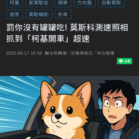
柯基
副駕駛座
開車
方向盤
自動駕駛
速限
駕駛輔助
煞車
罰你沒有罐罐吃! 莫斯科測速照相
抓到「柯基開車」超速
聯合新聞網／記者陳威任／綜合報導
2025-09-17 10:50