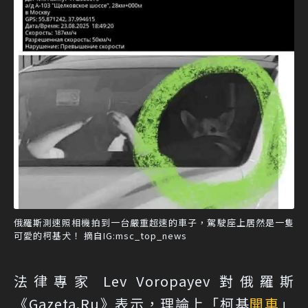
俄羅斯測速照相機拍到一台嚴重超速的車子，駕駛座上居然是一隻
可愛的柯基犬！ 摘自IG:msc_top_news
法律專家 Lev Voropayev 對俄羅斯
《Gazeta.Ru》表示，理論上「柯基
開車
」