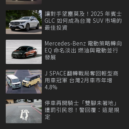
讓對手望塵莫及！2025 年賓士
GLC 如何成為台灣 SUV 市場的
最佳投資
Mercedes-Benz 電動策略轉向
EQ 命名淡出 燃油與電動並行
發展
J SPACE翻轉戰局奪回輕型商
用車冠軍 台灣2月車市年增
4.8%
停車再開騎士「雙腳未著地」
遭罰引民怨！警回覆：這是規
定