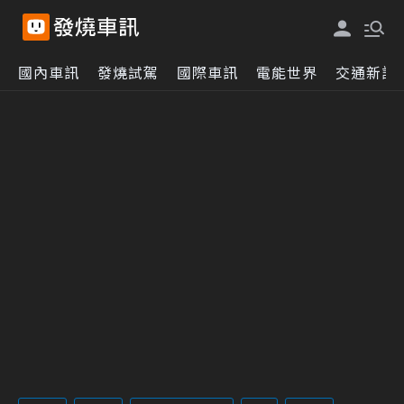
國內車訊
發燒試駕
國際車訊
電能世界
交通新訊