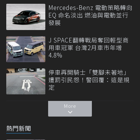
Mercedes-Benz 電動策略轉向
EQ 命名淡出 燃油與電動並行
發展
J SPACE翻轉戰局奪回輕型商
用車冠軍 台灣2月車市年增
4.8%
停車再開騎士「雙腳未著地」
遭罰引民怨！警回覆：這是規
定
More
熱門新聞