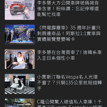
李多慧大方公開車牌號碼揭背
後含意！粉絲讚：忘記停哪還
能幫忙找車
《閃電霹靂車》35 週年計畫只
剩周邊商品！阿斯拉1:1實車與
實體展覽雙雙喊卡
李多慧在台灣買車了! 捨韓系車
入主日系個性小車
小賈斯汀聯名Vespa名人光環
不靈了？只騎135公里就賠錢轉
手
C羅公開驚人總值私人車庫！千