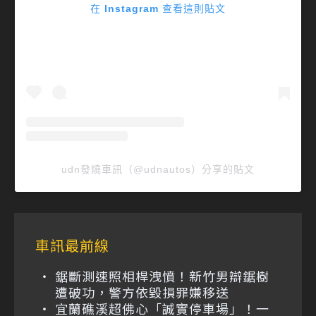
在 Instagram 查看這則貼文
udn發燒車訊（@udnautos）分享的貼文
車訊最前線
鋸斷測速照相桿洩憤！新竹男辯鋸樹
遭破功，警方依毀損罪嫌移送
宜蘭礁溪超佛心「誠實停車場」！一