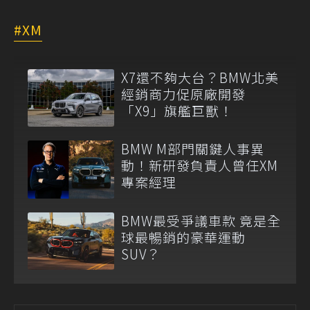
XM
X7還不夠大台？BMW北美
經銷商力促原廠開發
「X9」旗艦巨獸！
BMW M部門關鍵人事異
動！新研發負責人曾任XM
專案經理
BMW最受爭議車款 竟是全
球最暢銷的豪華運動
SUV？