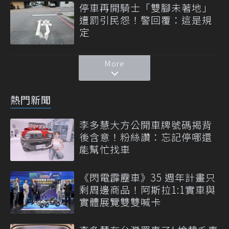
停車再開騎士「雙腳未著地」
遭罰引民怨！警回覆：這是規
定
More
熱門新聞
李多慧大方公開車牌號碼揭背
後含意！粉絲讚：忘記停哪還
能幫忙找車
《閃電霹靂車》35 週年計畫只
剩周邊商品！阿斯拉1:1實車與
實體展覽雙雙喊卡