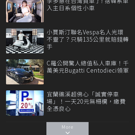
李多慧在台灣買車了! 捨韓系車
入主日系個性小車
小賈斯汀聯名Vespa名人光環
不靈了？只騎135公里就賠錢轉
手
C羅公開驚人總值私人車庫！千
萬美元Bugatti Centodieci領軍
宜蘭礁溪超佛心「誠實停車
場」！一天20元無柵欄，繳費
全憑良心
More