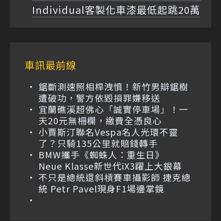
Individual客製化車漆最低起跳20萬
車訊最前線
鋸斷測速照相桿洩憤！新竹男辯鋸樹
遭破功，警方依毀損罪嫌移送
宜蘭礁溪超佛心「誠實停車場」！一
天20元無柵欄，繳費全憑良心
小賈斯汀聯名Vespa名人光環不靈
了？只騎135公里就賠錢轉手
BMW攜手《蜘蛛人：重生日》
Neue Klasse新世代iX3躍上大銀幕
不只是總統還斜槓賽車攝影師 捷克總
統 Petr Pavel現身F1場邊掌鏡