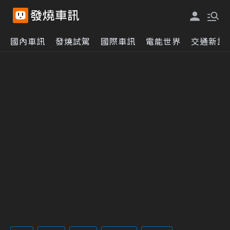
國內車訊
發燒試駕
國際車訊
電能世界
交通新訊