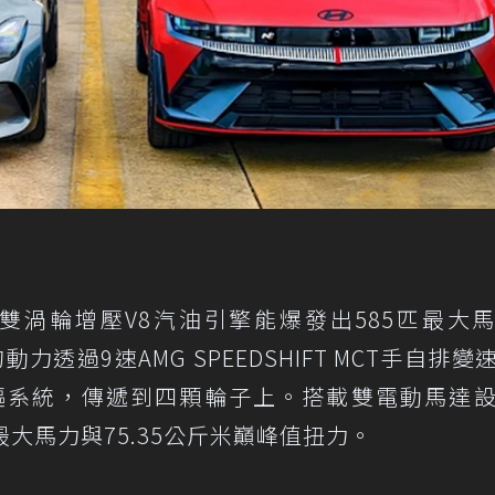
的4.0升雙渦輪增壓V8汽油引擎能爆發出585匹最大
力透過9速AMG SPEEDSHIFT MCT手自排變
MATIC+四驅系統，傳遞到四顆輪子上。搭載雙電動馬達
650匹最大馬力與75.35公斤米巔峰值扭力。