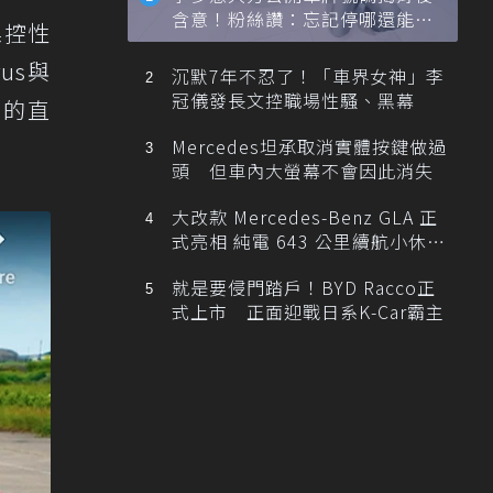
含意！粉絲讚：忘記停哪還能幫
操控性
忙找車
us與
沉默7年不忍了！「車界女神」李
冠儀發長文控職場性騷、黑幕
GT的直
Mercedes坦承取消實體按鍵做過
頭 但車內大螢幕不會因此消失
大改款 Mercedes-Benz GLA 正
式亮相 純電 643 公里續航小休
旅！
就是要侵門踏戶！BYD Racco正
式上市 正面迎戰日系K-Car霸主