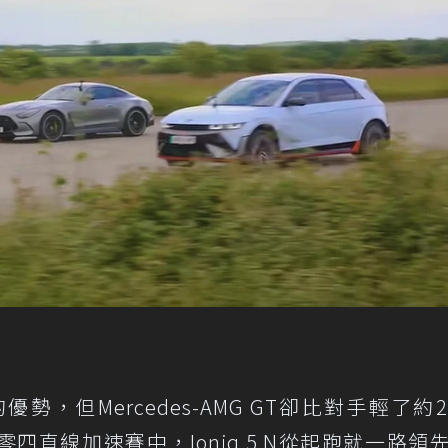
力上的優勢，但Mercedes-AMG GT卻比對手輕了約
里零四直線加速賽中，Ioniq 5 N從起跑就一路領