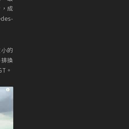
步，成
es-
微小的
手排換
GT。