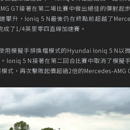
s-AMG GT接著在第二場比賽中做出絕佳的彈射起
，Ioniq 5 N最後仍在終點前超越了Merced
秒內完成了1/4英里零四直線加速賽。
擬手排換檔模式的Hyundai Ioniq 5 N以
 GT。Ioniq 5 N接著在第二回合比賽中取消了模擬
增壓模式，再次擊敗起價超過2倍的Mercedes-AMG 