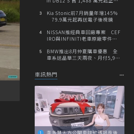
in DB12 S 售 1,488 萬元起正式
登台
Kia Stonic前7月銷量年增145%
79.9萬元起再送電子後視鏡
NISSAN推經典車回廠專案 CEF
IRO與INFINITI老車原廠零件最
低1折
BMW推出8月仲夏購車優惠 全
車系送晶華三天兩夜、月付5,900
元起
車訊熱門
李多慧大方公開車牌號碼揭背後