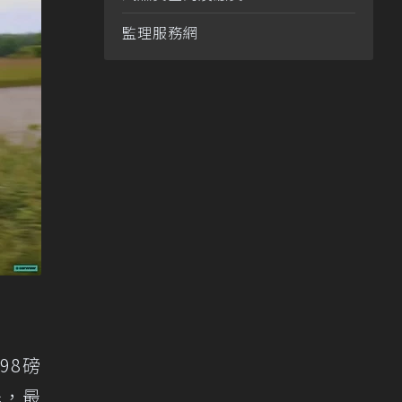
監理服務網
298磅
先，最