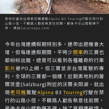
奧地利當地出現老司機駕駛Alpina B3 Touring行駛在禁行的
山路小徑，不聽路人勸告執意往前開，最後卡在山壁動彈不
得。 摘自Carscoops.com
今年台灣連續假期特別多，連帶出遊機會大
增，但每逢連假期間，平時少
開車
的三寶也
都紛紛出籠，總是可以看到各種離奇的行車
影片
被PO上網。但三寶並非台灣駕駛的專
利，全球的三寶都一個樣！近期奧地利的薩
爾茨堡(Salzburg)附近的沃爾夫岡湖，就出
現
老司機
駕駛
Alpina
B3
Touring
行駛在禁
行的山路小徑，不聽路人勸告執意往前開，
最後卡在山壁動彈不得，除了景觀遭破壞，