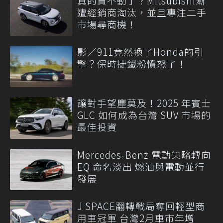
真的賣不動了？Mitsubishi漸
遭經銷商淘汰，並且專注二手
市場尋商機！
影／911竟然換了Honda的引
擎？保時捷鐵粉憤怒了！
讓對手望塵莫及！2025 年賓士
GLC 如何成為台灣 SUV 市場的
最佳投資
Mercedes-Benz 電動策略轉向
EQ 命名淡出 燃油與電動並行
發展
J SPACE翻轉戰局奪回輕型商
用車冠軍 台灣2月車市年增