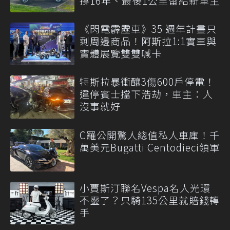
撐16年、最後1公里留給新車主
《閃電霹靂車》35 週年計畫只
剩周邊商品！阿斯拉1:1實車與
實體展覽雙雙喊卡
特斯拉暴衝釀3傷600戶停電！
違停賓士擋下浩劫，車主：人
沒事就好
C羅公開驚人總值私人車庫！千
萬美元Bugatti Centodieci領軍
小賈斯汀聯名Vespa名人光環
不靈了？只騎135公里就賠錢轉
手