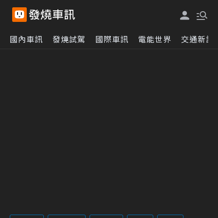
國內車訊
發燒試駕
國際車訊
電能世界
交通新訊