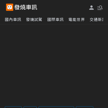
國內車訊
發燒試駕
國際車訊
電能世界
交通新訊