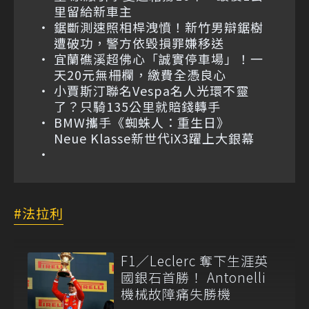
里留給新車主
鋸斷測速照相桿洩憤！新竹男辯鋸樹
遭破功，警方依毀損罪嫌移送
宜蘭礁溪超佛心「誠實停車場」！一
天20元無柵欄，繳費全憑良心
小賈斯汀聯名Vespa名人光環不靈
了？只騎135公里就賠錢轉手
BMW攜手《蜘蛛人：重生日》
Neue Klasse新世代iX3躍上大銀幕
法拉利
F1／Leclerc 奪下生涯英
國銀石首勝！ Antonelli
機械故障痛失勝機