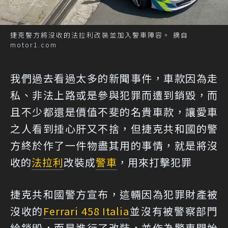
捷克警方將沒收的法拉利改裝並加入警車陣容。 摘自
motor1.com
我們過去看過太多的新聞事件，車款因為走
私、非法上路或是參與犯罪而遭到銷毀，而
且不少都還是價值不斐的名貴車款，讓愛車
之人看到捶心肝又不捨，但捷克共和國的警
方終於作了一件物盡其用的事情，就是將沒
收的
法拉利
改裝成
警車
，用來打擊犯罪
捷克共和國警方宣布，這輛因為犯罪財產被
沒收的
Ferrari 458 Italia
並沒有被警察部門
給銷毀，而是進行了改裝，並作為警車開始