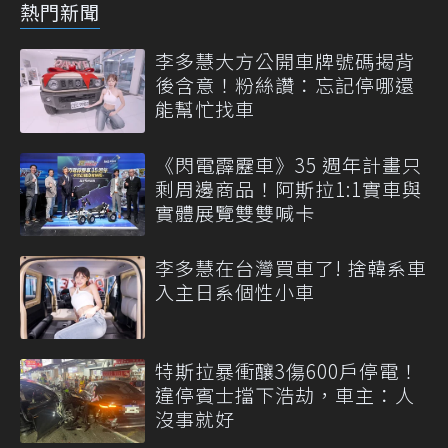
熱門新聞
李多慧大方公開車牌號碼揭背
後含意！粉絲讚：忘記停哪還
能幫忙找車
《閃電霹靂車》35 週年計畫只
剩周邊商品！阿斯拉1:1實車與
實體展覽雙雙喊卡
李多慧在台灣買車了! 捨韓系車
入主日系個性小車
特斯拉暴衝釀3傷600戶停電！
違停賓士擋下浩劫，車主：人
沒事就好