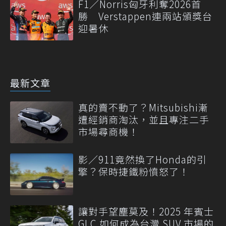
F1／Norris匈牙利奪2026首
勝 Verstappen連兩站頒獎台
迎暑休
最新文章
真的賣不動了？Mitsubishi漸
遭經銷商淘汰，並且專注二手
市場尋商機！
影／911竟然換了Honda的引
擎？保時捷鐵粉憤怒了！
讓對手望塵莫及！2025 年賓士
GLC 如何成為台灣 SUV 市場的