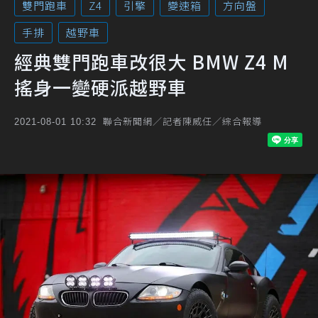
雙門跑車
Z4
引擎
變速箱
方向盤
手排
越野車
經典雙門跑車改很大 BMW Z4 M
搖身一變硬派越野車
聯合新聞網／記者陳威任／綜合報導
2021-08-01 10:32