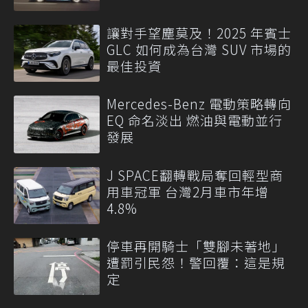
讓對手望塵莫及！2025 年賓士
GLC 如何成為台灣 SUV 市場的
最佳投資
Mercedes-Benz 電動策略轉向
EQ 命名淡出 燃油與電動並行
發展
J SPACE翻轉戰局奪回輕型商
用車冠軍 台灣2月車市年增
4.8%
停車再開騎士「雙腳未著地」
遭罰引民怨！警回覆：這是規
定