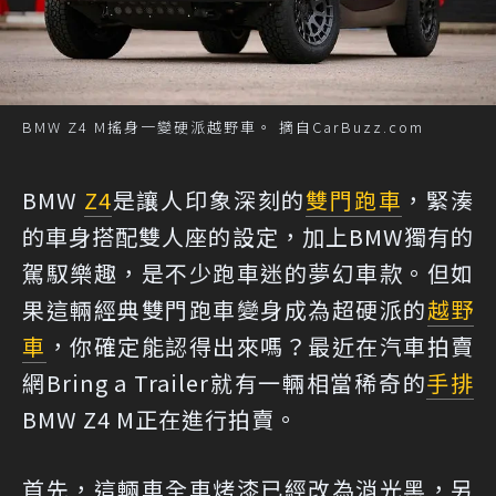
BMW Z4 M搖身一變硬派越野車。 摘自CarBuzz.com
BMW
Z4
是讓人印象深刻的
雙門跑車
，緊湊
的車身搭配雙人座的設定，加上BMW獨有的
駕馭樂趣，是不少跑車迷的夢幻車款。但如
果這輛經典雙門跑車變身成為超硬派的
越野
車
，你確定能認得出來嗎？最近在汽車拍賣
網Bring a Trailer就有一輛相當稀奇的
手排
BMW Z4 M正在進行拍賣。
首先，這輛車全車烤漆已經改為消光黑，另