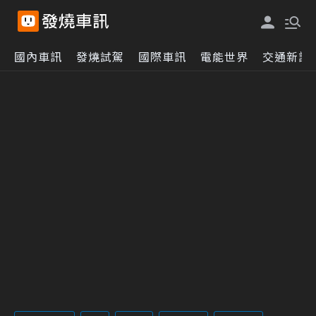
國內車訊
發燒試駕
國際車訊
電能世界
交通新訊