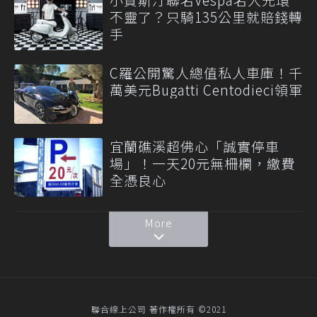
不靈了？只騎135公里就賠錢轉
手
C羅公開驚人總值私人車庫！千
萬美元Bugatti Centodieci領軍
宜蘭礁溪超佛心「誠實停車
場」！一天20元無柵欄，繳費
全憑良心
More
聯合線上公司 著作權所有 ©2021