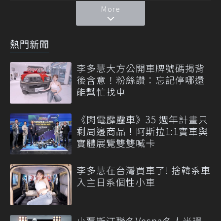
More
熱門新聞
李多慧大方公開車牌號碼揭背
後含意！粉絲讚：忘記停哪還
能幫忙找車
《閃電霹靂車》35 週年計畫只
剩周邊商品！阿斯拉1:1實車與
實體展覽雙雙喊卡
李多慧在台灣買車了! 捨韓系車
入主日系個性小車
小賈斯汀聯名Vespa名人光環