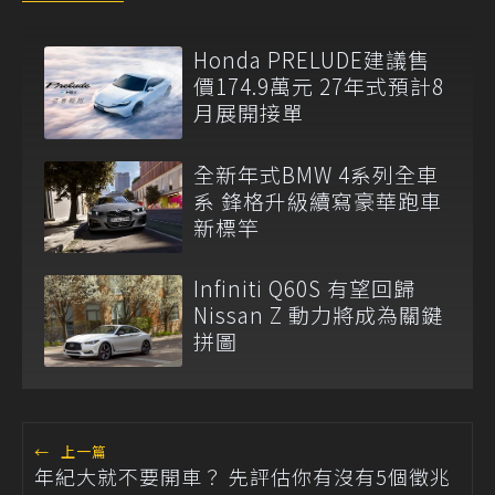
Honda PRELUDE建議售
價174.9萬元 27年式預計8
月展開接單
全新年式BMW 4系列全車
系 鋒格升級續寫豪華跑車
新標竿
Infiniti Q60S 有望回歸
Nissan Z 動力將成為關鍵
拼圖
←
上一篇
年紀大就不要開車？ 先評估你有沒有5個徵兆