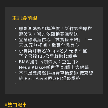
車訊最前線
鋸斷測速照相桿洩憤！新竹男辯鋸樹
遭破功，警方依毀損罪嫌移送
宜蘭礁溪超佛心「誠實停車場」！一
天20元無柵欄，繳費全憑良心
小賈斯汀聯名Vespa名人光環不靈
了？只騎135公里就賠錢轉手
BMW攜手《蜘蛛人：重生日》
Neue Klasse新世代iX3躍上大銀幕
不只是總統還斜槓賽車攝影師 捷克總
統 Petr Pavel現身F1場邊掌鏡
雙門跑車