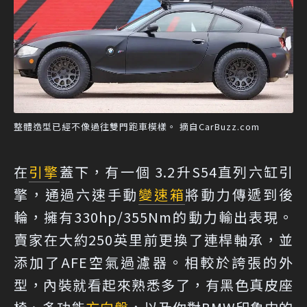
整體造型已經不像過往雙門跑車模樣。 摘自CarBuzz.com
在
引擎
蓋下，有一個 3.2升S54直列六缸引
擎，通過六速手動
變速箱
將動力傳遞到後
輪，擁有330hp/355Nm的動力輸出表現。
賣家在大約250英里前更換了連桿軸承，並
添加了AFE空氣過濾器。相較於誇張的外
型，內裝就看起來熟悉多了，有黑色真皮座