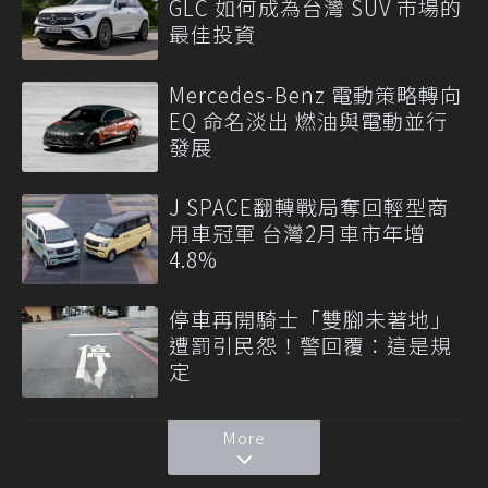
GLC 如何成為台灣 SUV 市場的
最佳投資
Mercedes-Benz 電動策略轉向
EQ 命名淡出 燃油與電動並行
發展
J SPACE翻轉戰局奪回輕型商
用車冠軍 台灣2月車市年增
4.8%
停車再開騎士「雙腳未著地」
遭罰引民怨！警回覆：這是規
定
More