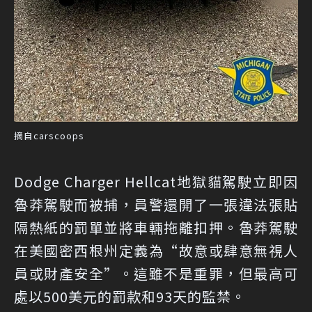
摘自carscoops
Dodge Charger Hellcat地獄貓駕駛立即因
魯莽駕駛而被捕，員警還開了一張違法張貼
隔熱紙的罰單並將車輛拖離扣押。魯莽駕駛
在美國密西根州定義為“故意或肆意無視人
員或財產安全”。這雖不是重罪，但最高可
處以500美元的罰款和93天的監禁。