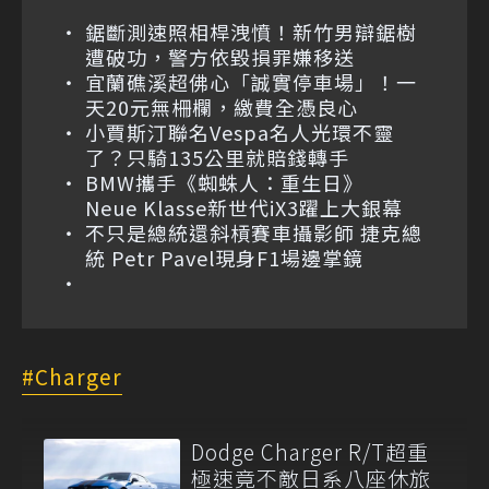
鋸斷測速照相桿洩憤！新竹男辯鋸樹
遭破功，警方依毀損罪嫌移送
宜蘭礁溪超佛心「誠實停車場」！一
天20元無柵欄，繳費全憑良心
小賈斯汀聯名Vespa名人光環不靈
了？只騎135公里就賠錢轉手
BMW攜手《蜘蛛人：重生日》
Neue Klasse新世代iX3躍上大銀幕
不只是總統還斜槓賽車攝影師 捷克總
統 Petr Pavel現身F1場邊掌鏡
Charger
Dodge Charger R/T超重
極速竟不敵日系八座休旅