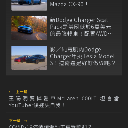
Mazda CX-90！
新Dodge Charger Scat
Pack是美國低於6萬美元
的最強轎車！配置AWD還
有後驅模式
影／純電肌肉Dodge
Charger單挑Tesla Model
3！道奇還是好好做V8吧？
←
上一篇
王陽明賣掉愛車McLaren 600LT 坦言當
YouTuber後迷失自我！
下一篇
→
COVID-19疫情讓電動車更受歡迎？