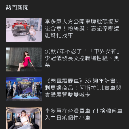
熱門新聞
李多慧大方公開車牌號碼揭背
後含意！粉絲讚：忘記停哪還
能幫忙找車
沉默7年不忍了！「車界女神」
李冠儀發長文控職場性騷、黑
幕
《閃電霹靂車》35 週年計畫只
剩周邊商品！阿斯拉1:1實車與
實體展覽雙雙喊卡
李多慧在台灣買車了! 捨韓系車
入主日系個性小車