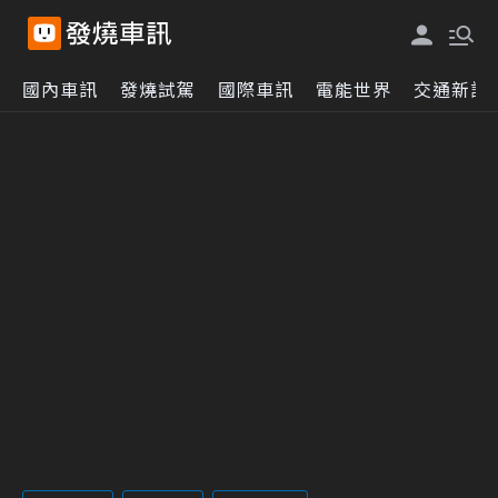
國內車訊
發燒試駕
國際車訊
電能世界
交通新訊