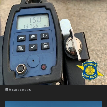
摘自carscoops