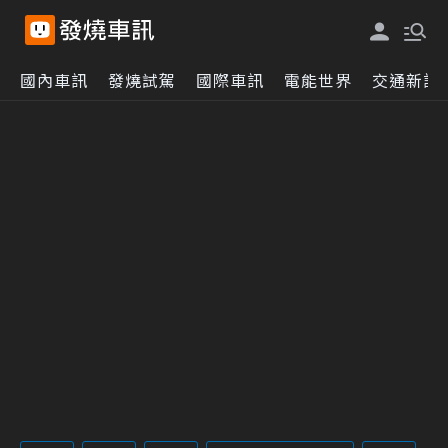
國內車訊
發燒試駕
國際車訊
電能世界
交通新訊