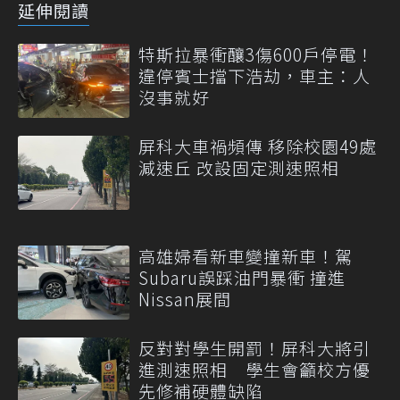
延伸閱讀
特斯拉暴衝釀3傷600戶停電！
違停賓士擋下浩劫，車主：人
沒事就好
屏科大車禍頻傳 移除校園49處
減速丘 改設固定測速照相
高雄婦看新車變撞新車！駕
Subaru誤踩油門暴衝 撞進
Nissan展間
反對對學生開罰！屏科大將引
進測速照相 學生會籲校方優
先修補硬體缺陷