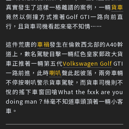
真實發生了這樣一樁離譜的案例，一輛
貨車
竟然以側撞方式推著Golf GTI一路向前直
行，且貨車司機看起來毫不知情……
這件荒唐的
車禍
發生在倫敦西北部的A40幹
道上，數名駕駛目擊一輛紅色皇家郵政大貨
車正推著一輛第五代
Volkswagen Golf
GTI
一路前進，此時
喇叭
聲此起彼落，兩旁車輛
不停按喇叭警示貨車駕駛，而貨車司機則不
悅的搖下車窗回嗆What the fxxk are you
doing man？絲毫不知道車頭頂著一輛小客
車。