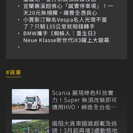
宜蘭礁溪超佛心「誠實停車場」！一
天20元無柵欄，繳費全憑良心
小賈斯汀聯名Vespa名人光環不靈
了？只騎135公里就賠錢轉手
BMW攜手《蜘蛛人：重生日》
Neue Klasse新世代iX3躍上大銀幕
貨車
Scania 展現綠色科技實
力！Super 無須改裝即可
適用HVO，締造全台低碳
運輸首例
遏阻大貨車國道超載及逃
磅！3月起再增3處動態地