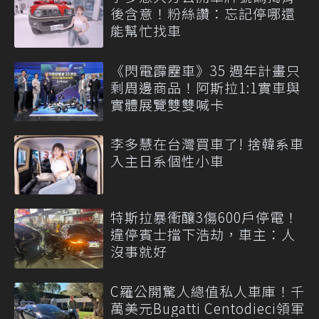
後含意！粉絲讚：忘記停哪還
能幫忙找車
《閃電霹靂車》35 週年計畫只
剩周邊商品！阿斯拉1:1實車與
實體展覽雙雙喊卡
李多慧在台灣買車了! 捨韓系車
入主日系個性小車
特斯拉暴衝釀3傷600戶停電！
違停賓士擋下浩劫，車主：人
沒事就好
C羅公開驚人總值私人車庫！千
萬美元Bugatti Centodieci領軍