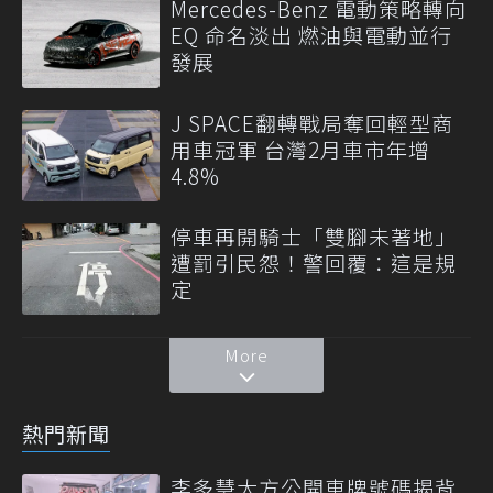
Mercedes-Benz 電動策略轉向
EQ 命名淡出 燃油與電動並行
發展
J SPACE翻轉戰局奪回輕型商
用車冠軍 台灣2月車市年增
4.8%
停車再開騎士「雙腳未著地」
遭罰引民怨！警回覆：這是規
定
More
熱門新聞
李多慧大方公開車牌號碼揭背