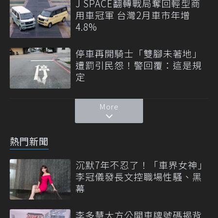
J SPACE翻轉戰局奪回輕型商
用車冠軍 台灣2月車市年增
4.8%
停車再開騎士「雙腳未著地」
遭罰引民怨！警回覆：這是規
定
More
熱門新聞
沉默7年不忍了！「車界女神」
李冠儀發長文控職場性騷、黑
幕
李多慧大方公開車牌號碼揭背