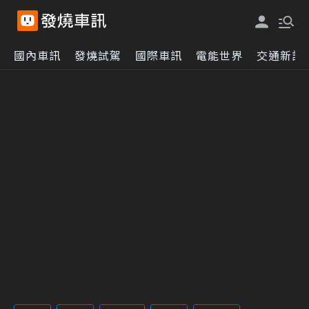
國內車訊
發燒試駕
國際車訊
電能世界
交通新訊