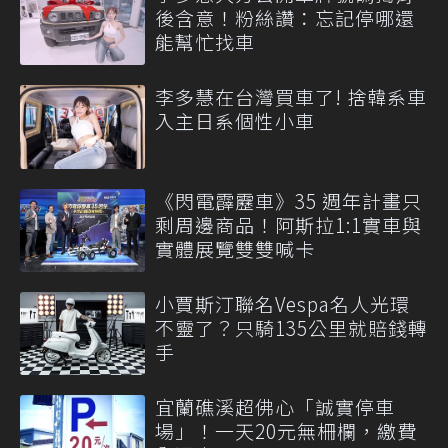
後含意！粉絲讚：忘記停哪還
能幫忙找車
李多慧在台灣買車了! 捨韓系車
入主日系個性小車
《閃電霹靂車》35 週年計畫只
剩周邊商品！阿斯拉1:1實車與
實體展覽雙雙喊卡
小賈斯汀聯名Vespa名人光環
不靈了？只騎135公里就賠錢轉
手
宜蘭礁溪超佛心「誠實停車
場」！一天20元無柵欄，繳費