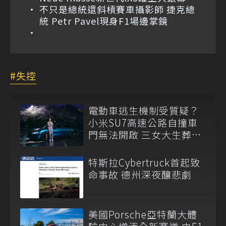
不只是總統還斜槓賽車攝影師 捷克總
統 Petr Pavel現身F1場邊掌鏡
失控
電動車逃生機制受質疑？
小米SU7高速公路自撞車
門無法開啟 三女大生葬身
火海
特斯拉Cybertruck首起致
命事故 德州深夜釀悲劇
美國Porsche亞特蘭大體