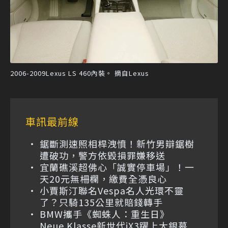
2006-2009Lexus LS 460內裝。 摘自Lexus
車訊最前線
鋸斷測速照相桿洩憤！新竹男辯鋸樹
遭破功，警方依毀損罪嫌移送
宜蘭礁溪超佛心「誠實停車場」！一
天20元無柵欄，繳費全憑良心
小賈斯汀聯名Vespa名人光環不靈
了？只騎135公里就賠錢轉手
BMW攜手《蜘蛛人：重生日》
Neue Klasse新世代iX3躍上大銀幕