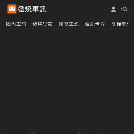
國內車訊
發燒試駕
國際車訊
電能世界
交通新訊