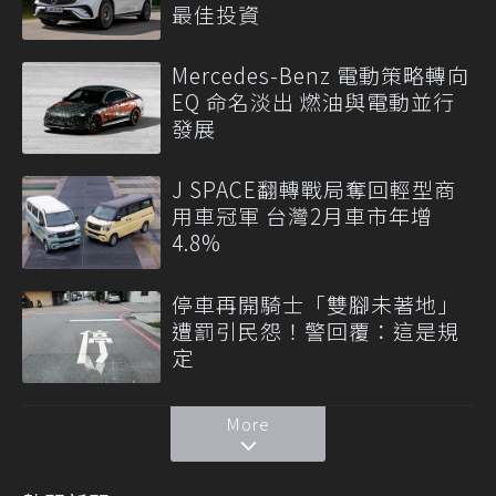
最佳投資
Mercedes-Benz 電動策略轉向
EQ 命名淡出 燃油與電動並行
發展
J SPACE翻轉戰局奪回輕型商
用車冠軍 台灣2月車市年增
4.8%
停車再開騎士「雙腳未著地」
遭罰引民怨！警回覆：這是規
定
More