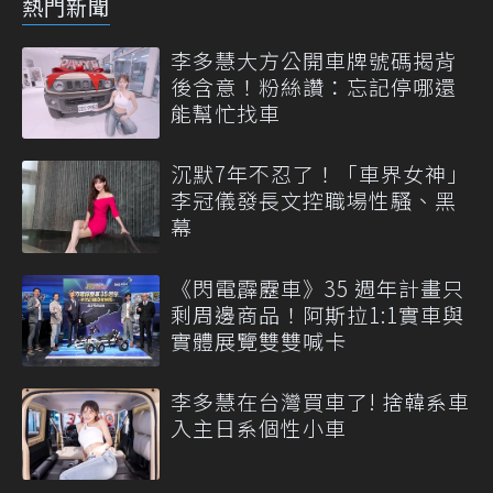
熱門新聞
李多慧大方公開車牌號碼揭背
後含意！粉絲讚：忘記停哪還
能幫忙找車
沉默7年不忍了！「車界女神」
李冠儀發長文控職場性騷、黑
幕
《閃電霹靂車》35 週年計畫只
剩周邊商品！阿斯拉1:1實車與
實體展覽雙雙喊卡
李多慧在台灣買車了! 捨韓系車
入主日系個性小車