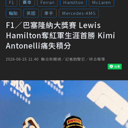
F1
賽車
Ferrari
Hamilton
McLaren
輪胎
英國
車手
Mercedes-AMG
F1／巴塞隆納大獎賽 Lewis
Hamilton奪紅軍生涯首勝 Kimi
Antonelli痛失積分
聯合新聞網／記者趙駿宏／綜合報導
2026-06-15 11:40