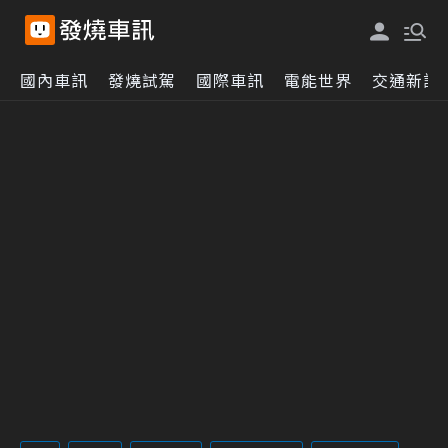
國內車訊
發燒試駕
國際車訊
電能世界
交通新訊