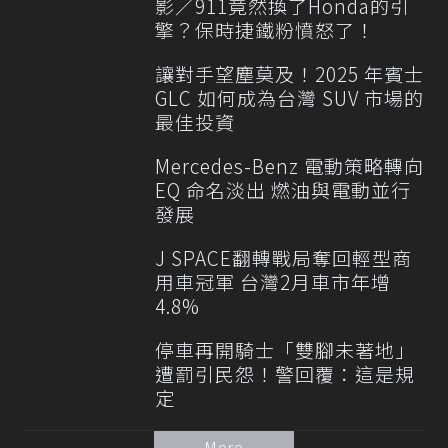
影／911竟然換了Honda的引
擎？保時捷鐵粉憤怒了！
讓對手望塵莫及！2025 年賓士
GLC 如何成為台灣 SUV 市場的
最佳投資
Mercedes-Benz 電動策略轉向
EQ 命名淡出 燃油與電動並行
發展
J SPACE翻轉戰局奪回輕型商
用車冠軍 台灣2月車市年增
4.8%
停車再開騎士「雙腳未著地」
遭罰引民怨！警回覆：這是規
定
More