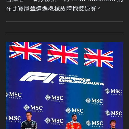
在比賽尾聲遭遇機械故障抱憾退賽。