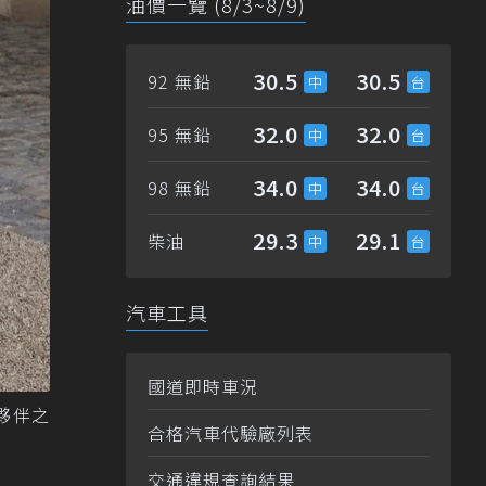
油價一覽 (8/3~8/9)
30.5
30.5
92 無鉛
32.0
32.0
95 無鉛
34.0
34.0
98 無鉛
29.3
29.1
柴油
汽車工具
國道即時車況
作夥伴之
合格汽車代驗廠列表
交通違規查詢結果