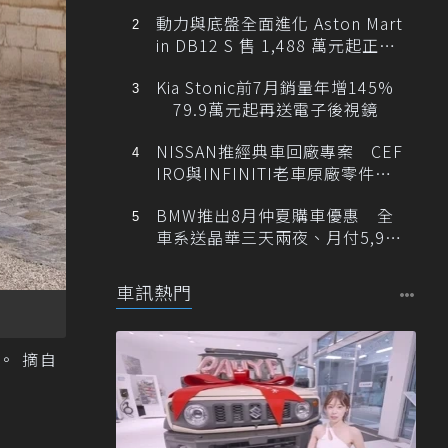
動力與底盤全面進化 Aston Mart
in DB12 S 售 1,488 萬元起正式
登台
Kia Stonic前7月銷量年增145%
79.9萬元起再送電子後視鏡
NISSAN推經典車回廠專案 CEF
IRO與INFINITI老車原廠零件最
低1折
BMW推出8月仲夏購車優惠 全
車系送晶華三天兩夜、月付5,900
元起
車訊熱門
。 摘自