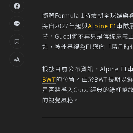
隨著Formula 1持續朝全球
將自2027年起與
Alpine
F1
車隊
著，Gucci將不再只是傳統意義
造，被外界視為F1邁向「精品時
根據目前公布資訊，Alpine 
BWT
的位置。由於BWT長期以鮮
是否將導入Gucci經典的綠紅
的視覺風格。