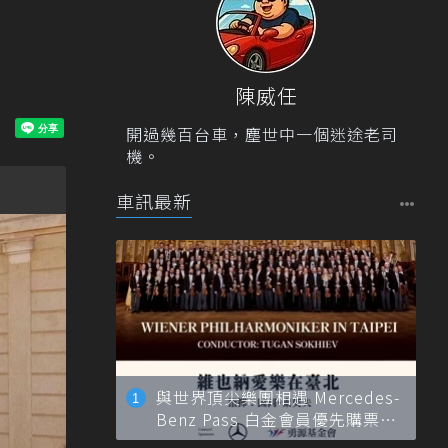
陳威任
開過幾百台車，塵世中一個迷途老司
機。
車訊最新
與世界頂尖樂團相遇 Mercedes-
Benz Pass 白金會員優先購票維
也納愛樂