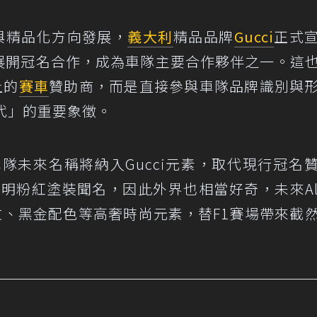
娛樂與精品化方向發展，
義大利
精品品牌
Gucci
正式
展開冠名合作，成為車隊主要合作夥伴之一。這
上的
賽車
贊助商，而是直接參與車隊品牌識別與
代」的重要象徵。
F1車隊未來名稱將納入Gucci元素，取代現行冠名
明粉紅塗裝聞名，因此外界也相當好奇，未來Alp
條紋、黑金配色等高奢時尚元素，替F1賽場帶來截