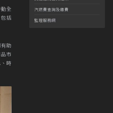
帶動全
汽燃費查詢及繳費
，包括
監理服務網
則有助
精品市
化、時