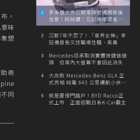
李多慧大方公開車牌號碼揭背後
宣布，
含意！粉絲讚：忘記停哪還能幫
忙找車
也意味
沉默7年不忍了！「車界女神」李
形象塑
冠儀發長文控職場性騷、黑幕
Mercedes坦承取消實體按鍵做過
頭 但車內大螢幕不會因此消失
贊助商
大改款 Mercedes-Benz GLA 正
式亮相 純電 643 公里續航小休
ine
旅！
然不同
就是要侵門踏戶！BYD Racco正
式上市 正面迎戰日系K-Car霸主