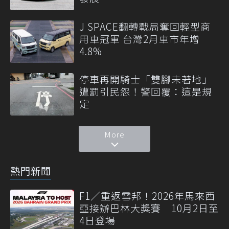
J SPACE翻轉戰局奪回輕型商
用車冠軍 台灣2月車市年增
4.8%
停車再開騎士「雙腳未著地」
遭罰引民怨！警回覆：這是規
定
More
熱門新聞
F1／重返雪邦！2026年馬來西
亞接辦巴林大獎賽 10月2日至
4日登場