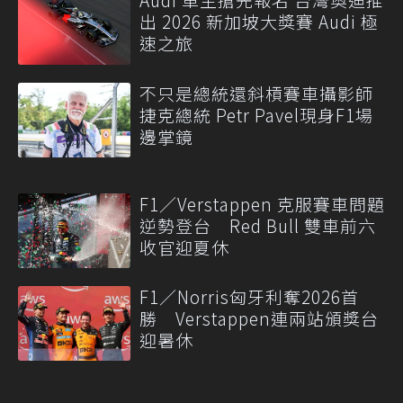
出 2026 新加坡大獎賽 Audi 極
速之旅
不只是總統還斜槓賽車攝影師
捷克總統 Petr Pavel現身F1場
邊掌鏡
F1／Verstappen 克服賽車問題
逆勢登台 Red Bull 雙車前六
收官迎夏休
F1／Norris匈牙利奪2026首
勝 Verstappen連兩站頒獎台
迎暑休