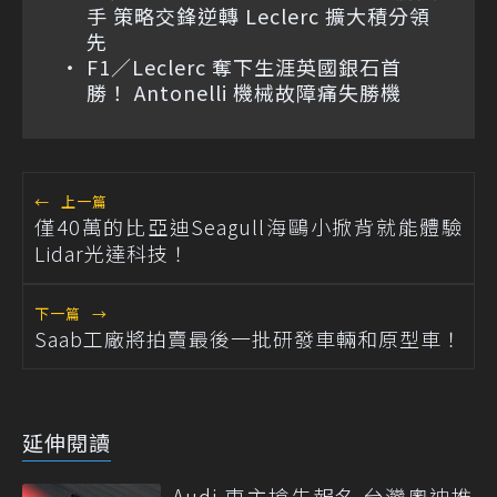
手 策略交鋒逆轉 Leclerc 擴大積分領
先
F1／Leclerc 奪下生涯英國銀石首
勝！ Antonelli 機械故障痛失勝機
←
上一篇
僅40萬的比亞迪Seagull海鷗小掀背就能體驗
Lidar光達科技！
下一篇
→
Saab工廠將拍賣最後一批研發車輛和原型車！
延伸閱讀
Audi 車主搶先報名 台灣奧迪推