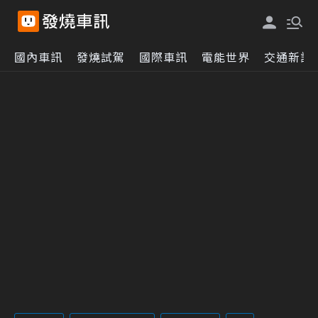
國內車訊
發燒試駕
國際車訊
電能世界
交通新訊