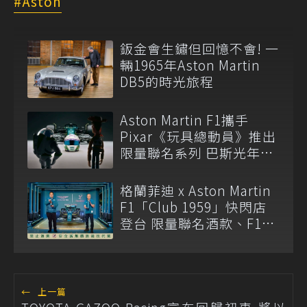
Aston
鈑金會生鏽但回憶不會! 一
輛1965年Aston Martin
DB5的時光旅程
Aston Martin F1攜手
Pixar《玩具總動員》推出
限量聯名系列 巴斯光年頭
盔成焦點
格蘭菲迪 x Aston Martin
F1「Club 1959」快閃店
登台 限量聯名酒款、F1
Replica Car亮相 滿額抽
2026 F1日本大獎賽雙人體
驗
←
上一篇