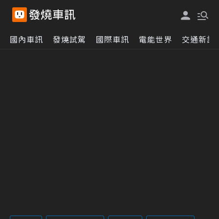
國內車訊
發燒試駕
國際車訊
電能世界
交通新訊