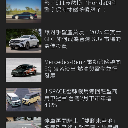
影／911竟然換了Honda的引
擎？保時捷鐵粉憤怒了！
讓對手望塵莫及！2025 年賓士
GLC 如何成為台灣 SUV 市場的
最佳投資
Mercedes-Benz 電動策略轉向
EQ 命名淡出 燃油與電動並行
發展
J SPACE翻轉戰局奪回輕型商
用車冠軍 台灣2月車市年增
4.8%
停車再開騎士「雙腳未著地」
遭罰引民怨！警回覆：這是規