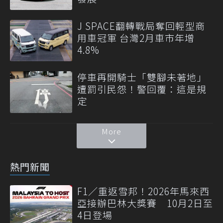
J SPACE翻轉戰局奪回輕型商
用車冠軍 台灣2月車市年增
4.8%
停車再開騎士「雙腳未著地」
遭罰引民怨！警回覆：這是規
定
More
熱門新聞
F1／重返雪邦！2026年馬來西
亞接辦巴林大獎賽 10月2日至
4日登場