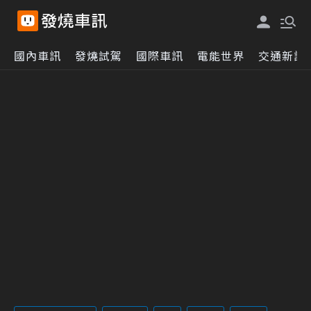
國內車訊
發燒試駕
國際車訊
電能世界
交通新訊