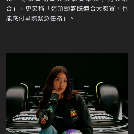
合」，更笑稱「這頂頭盔既適合大獎賽，也
能應付星際緊急任務」。