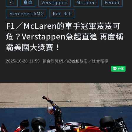
F1
賽車
Verstappen
McLaren
Ferrari
Mercedes-AMG
Red Bull
F1／McLaren的車手冠軍岌岌可
危？Verstappen急起直追 再度稱
霸美國大獎賽！
聯合新聞網／記者趙駿宏／綜合報導
2025-10-20 11:55