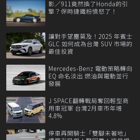
影／911竟然換了Honda的引
擎？保時捷鐵粉憤怒了！
讓對手望塵莫及！2025 年賓士
GLC 如何成為台灣 SUV 市場的
最佳投資
Mercedes-Benz 電動策略轉向
EQ 命名淡出 燃油與電動並行
發展
J SPACE翻轉戰局奪回輕型商
用車冠軍 台灣2月車市年增
4.8%
停車再開騎士「雙腳未著地」