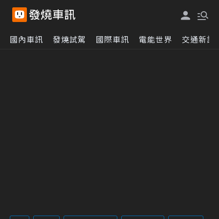
國內車訊
發燒試駕
國際車訊
電能世界
交通新訊