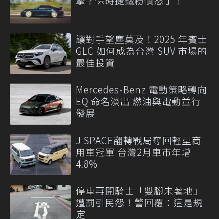
擎？保時捷鐵粉憤怒了！
讓對手望塵莫及！2025 年賓士
GLC 如何成為台灣 SUV 市場的
最佳投資
Mercedes-Benz 電動策略轉向
EQ 命名淡出 燃油與電動並行
發展
J SPACE翻轉戰局奪回輕型商
用車冠軍 台灣2月車市年增
4.8%
停車再開騎士「雙腳未著地」
遭罰引民怨！警回覆：這是規
定