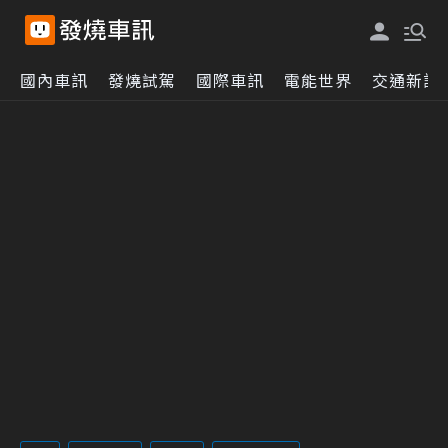
國內車訊
發燒試駕
國際車訊
電能世界
交通新訊