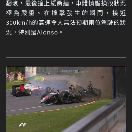
翻滾，最後撞上緩衝牆，車體擠壓損毀狀況
極為嚴重。在撞擊發生的瞬間，接近
300km/h的高速令人無法預期兩位駕駛的狀
況，特別是Alonso。