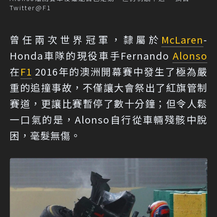
Twitter@F1
曾任兩次世界冠軍，隸屬於
McLaren
-
Honda車隊的現役車手Fernando
Alonso
在
F1
2016年的澳洲開幕賽中發生了極為嚴
重的追撞事故，不僅讓大會祭出了紅旗管制
賽道，更讓比賽暫停了數十分鐘；但令人鬆
一口氣的是，Alonso自行從車輛殘骸中脫
困，毫髮無傷。