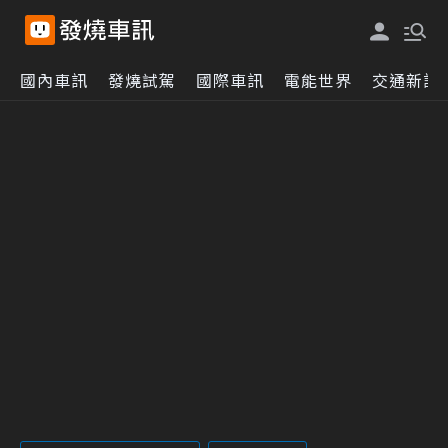
國內車訊
發燒試駕
國際車訊
電能世界
交通新訊