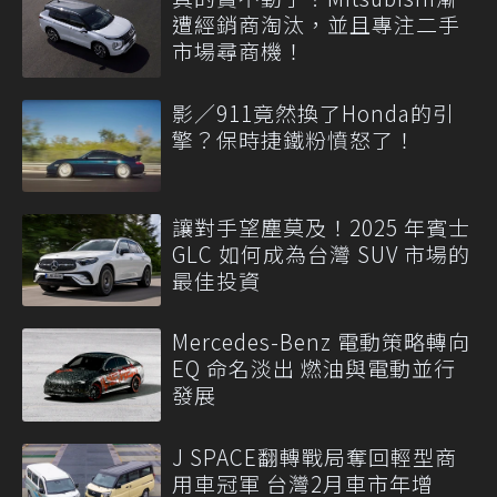
遭經銷商淘汰，並且專注二手
市場尋商機！
影／911竟然換了Honda的引
擎？保時捷鐵粉憤怒了！
讓對手望塵莫及！2025 年賓士
GLC 如何成為台灣 SUV 市場的
最佳投資
Mercedes-Benz 電動策略轉向
EQ 命名淡出 燃油與電動並行
發展
J SPACE翻轉戰局奪回輕型商
用車冠軍 台灣2月車市年增