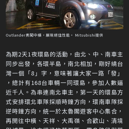
Outlander勇闖中橫，展現絕佳性能。 Mitsubishi提供
為期2天1夜環島的活動，由北、中、南車主
同步出發，各環半島，南北相加，剛好繞台
灣一個「8」字，意味著讓大家一路「發」
，總計有168台車輛一同環島，參加人數逼
近千人。為串連南北車主，第一天的環島方
式安排環北車隊採順時鐘方向，環南車隊採
逆時鐘方向，統一於太魯閣遊客中心集合，
再開往中橫、天祥、大禹嶺、合歡山、清境