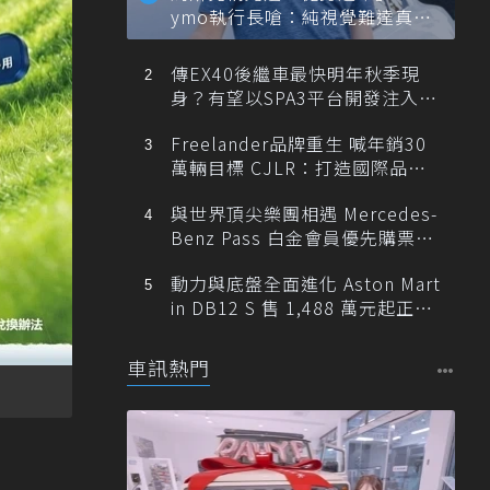
ymo執行長嗆：純視覺難達真正
自動駕駛
傳EX40後繼車最快明年秋季現
身？有望以SPA3平台開發注入80
0V動力
Freelander品牌重生 喊年銷30
萬輛目標 CJLR：打造國際品牌
半數銷量來自全球！
與世界頂尖樂團相遇 Mercedes-
Benz Pass 白金會員優先購票維
也納愛樂
動力與底盤全面進化 Aston Mart
in DB12 S 售 1,488 萬元起正式
登台
車訊熱門