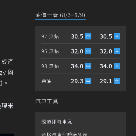
油價一覽 (8/3~8/9)
30.5
30.5
92 無鉛
。
32.0
32.0
95 無鉛
完成產
34.0
34.0
98 無鉛
gy 與
29.3
29.1
柴油
發。
汽車工具
展現米
國道即時車況
合格汽車代驗廠列表