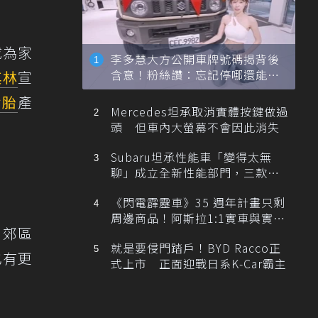
成為家
李多慧大方公開車牌號碼揭背後
含意！粉絲讚：忘記停哪還能幫
其林
宣
忙找車
輪胎
產
Mercedes坦承取消實體按鍵做過
頭 但車內大螢幕不會因此消失
Subaru坦承性能車「變得太無
聊」成立全新性能部門，三款手
排跑車開發中！
《閃電霹靂車》35 週年計畫只剩
周邊商品！阿斯拉1:1實車與實體
、郊區
展覽雙雙喊卡
就是要侵門踏戶！BYD Racco正
也有更
式上市 正面迎戰日系K-Car霸主