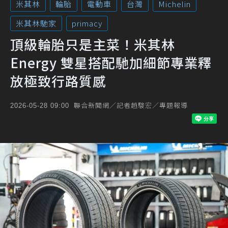
米其林
輪胎
電動車
台灣
Michelin
米其林馳家
primacy
頂級輪胎只是主菜！米其林
Energy 雙星搭配馳加細節專業釋
放極致行路質感
聯合新聞網／記者趙駿宏／專題報導
2026-05-28 09:00