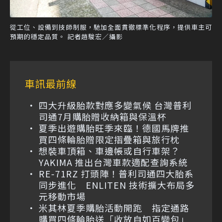
從工位、設備到技師制服，馳加全面貫徹標準化程序，提供車主可
預期的穩定品質。 記者趙駿宏／攝影
車訊最前線
四大升級胎款對應多變氣候 台灣普利
司通7月購胎贈收納箱與保溫杯
夏季出遊購胎旺季來臨！德國馬牌推
買四條輪胎贈限定摺疊箱與旅行枕
想裝車頂箱、車邊帳或自行車架？
YAKIMA 推出台灣車款適配查詢系統
RE-71RZ 打頭陣！普利司通四大胎系
同步進化 ENLITEN 技術擴大布局多
元移動市場
米其林夏季購胎活動開跑 指定通路
購買四條輪胎送「收放自如百變包」