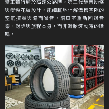
當車輛行駛於高速公路時，第三代靜音肋條
與變頻花紋設計，能細膩地化解溝槽空隙的
空氣擠壓與路面噪音，讓車室重新回歸音
樂、對話與旅程本身，而非輪胎滾動時的嘶
鳴。