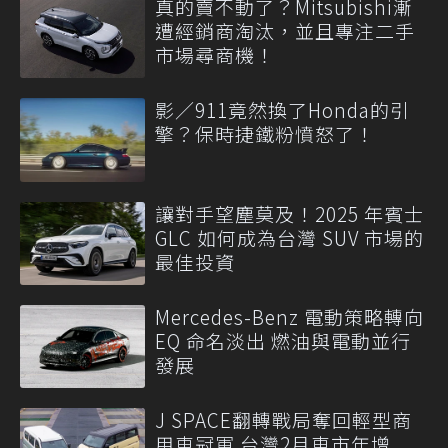
真的賣不動了？Mitsubishi漸
遭經銷商淘汰，並且專注二手
市場尋商機！
影／911竟然換了Honda的引
擎？保時捷鐵粉憤怒了！
讓對手望塵莫及！2025 年賓士
GLC 如何成為台灣 SUV 市場的
最佳投資
Mercedes-Benz 電動策略轉向
EQ 命名淡出 燃油與電動並行
發展
J SPACE翻轉戰局奪回輕型商
用車冠軍 台灣2月車市年增