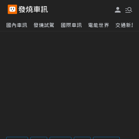
國內車訊
發燒試駕
國際車訊
電能世界
交通新訊