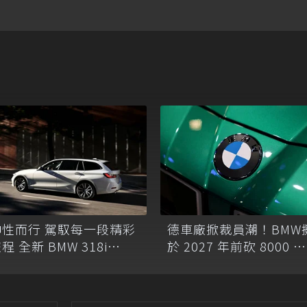
德車廠掀裁員潮！BMW
帥性而行 駕馭每一段精彩
於 2027 年前砍 8000 職
程 全新 BMW 318i
位
ouring全台限量200台