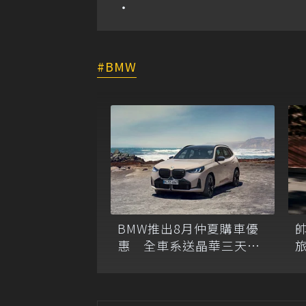
BMW
BMW推出8月仲夏購車優
惠 全車系送晶華三天兩
旅
夜、月付5,900元起
T