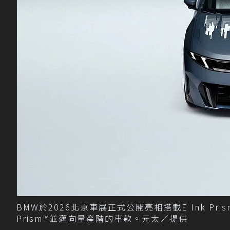
BMW於2026北京車展正式公開亮相搭載E Ink Prism™
Prism™並邁向量產階的車款。元太／提供