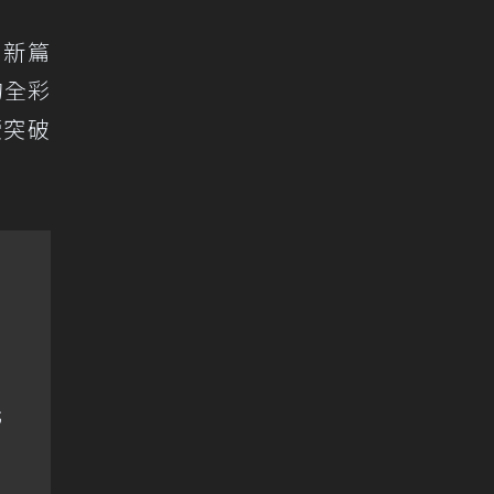
最新篇
示的全彩
續突破
元