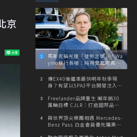
陸北京
馬斯克稱光達「徒勞之舉」！Wa
ymo執行長嗆：純視覺難達真正
自動駕駛
傳EX40後繼車最快明年秋季現
身？有望以SPA3平台開發注入80
0V動力
Freelander品牌重生 喊年銷30
萬輛目標 CJLR：打造國際品牌
半數銷量來自全球！
與世界頂尖樂團相遇 Mercedes-
Benz Pass 白金會員優先購票維
也納愛樂