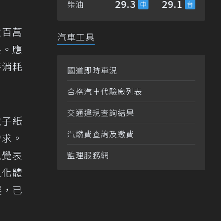
29.3
29.1
柴油
數百萬
汽車工具
果。應
時消耗
國道即時車況
合格汽車代驗廠列表
交通違規查詢結果
m電子紙
汽燃費查詢及繳費
需求。
視覺表
監理服務網
人化體
展，已