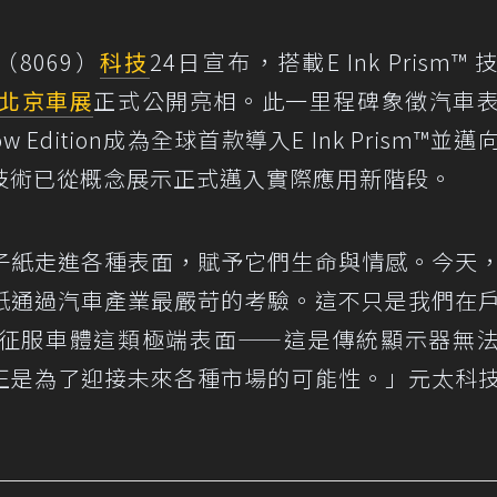
（8069）
科技
24日宣布，搭載E Ink Prism™
北京車展
正式公開亮相。此一里程碑象徵汽車
w Edition成為全球首款導入E Ink Prism™並
技術已從概念展示正式邁入實際應用新階段。
子紙走進各種表面，賦予它們生命與情感。今天
紙通過汽車產業最嚴苛的考驗。這不只是我們在
征服車體這類極端表面——這是傳統顯示器無
正是為了迎接未來各種市場的可能性。」元太科