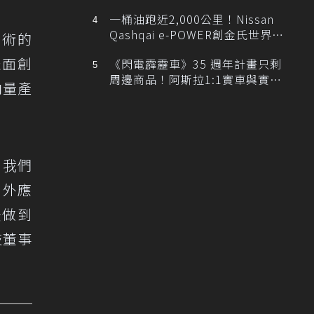
排跑車開發中！
一桶油跑近2,000公里！Nissan
Qashqai e-POWER創金氏世界紀
 技術的
錄
表面創
《閃電霹靂車》35 週年計畫只剩
周邊商品！阿斯拉1:1實車與實體
邁向量產
展覽雙雙喊卡
，我們
戶外應
法做到
技董事