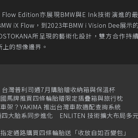
low Edition亦展現BMW與E Ink技術演進的
iX Flow，到2023年BMW i Vision Dee展
ow NOSTOKANA所呈現的藝術化設計，雙方合作持
新上的想像邊界。
 台灣普利司通7月購胎贈收納箱與保溫杯
德國馬牌推買四條輪胎贈限定摺疊箱與旅行枕
架？YAKIMA 推出台灣車款適配查詢系統
司通四大胎系同步進化 ENLITEN 技術擴大布局多
 指定通路購買四條輪胎送「收放自如百變包」