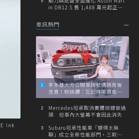
動力與底盤全面進化 Aston Mart
in DB12 S 售 1,488 萬元起正式
登台
車訊熱門
李多慧大方公開車牌號碼揭背後
含意！粉絲讚：忘記停哪還能幫
忙找車
Mercedes坦承取消實體按鍵做過
頭 但車內大螢幕不會因此消失
 Ink
Subaru坦承性能車「變得太無
聊」成立全新性能部門，三款手