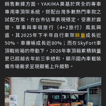
銷售數據方面，YAKIMA奠基於齊全的專車
專用車頂架系統，搭配台灣多數熱門車款之
試配方案，在台市佔率表現穩定。受惠於露
營、單車與車宿旅行（4+2旅行）風氣興
盛，其2025年下半年自行車架
銷量
成長近
50%、車邊帳成長近80%；而在SkyFort車
頂戰術箱的帶動下，2026年車頂箱累積銷量
更已超越去年前三季總和，顯示國內車載裝
備市場需求呈現顯著上升趨勢。