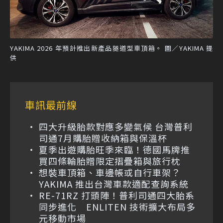
YAKIMA 2026 年預計推出新產品隧道型車頂箱。 圖／YAKIMA 提
供
車訊最前線
四大升級胎款對應多變氣候 台灣普利
司通7月購胎贈收納箱與保溫杯
夏季出遊購胎旺季來臨！德國馬牌推
買四條輪胎贈限定摺疊箱與旅行枕
想裝車頂箱、車邊帳或自行車架？
YAKIMA 推出台灣車款適配查詢系統
RE-71RZ 打頭陣！普利司通四大胎系
同步進化 ENLITEN 技術擴大布局多
元移動市場