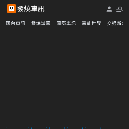
國內車訊
發燒試駕
國際車訊
電能世界
交通新訊