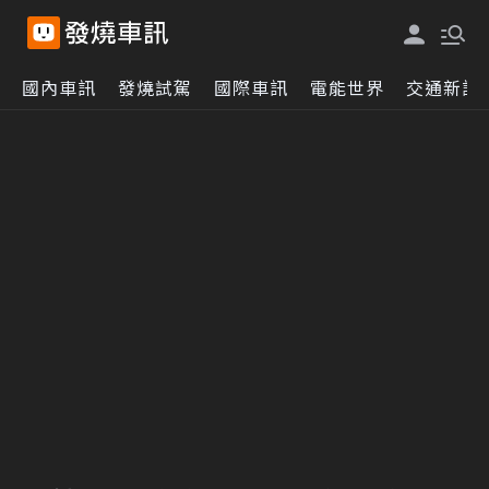
國內車訊
發燒試駕
國際車訊
電能世界
交通新訊