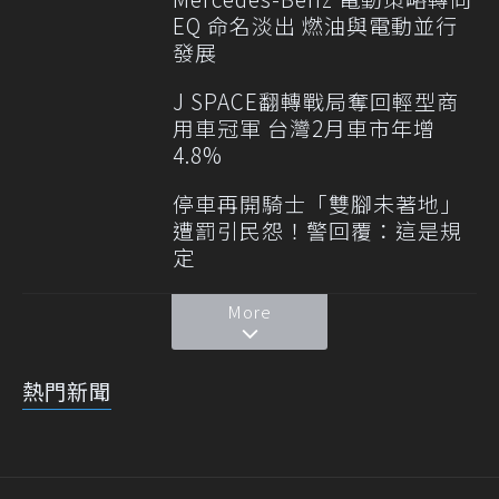
EQ 命名淡出 燃油與電動並行
發展
J SPACE翻轉戰局奪回輕型商
用車冠軍 台灣2月車市年增
4.8%
停車再開騎士「雙腳未著地」
遭罰引民怨！警回覆：這是規
定
More
熱門新聞