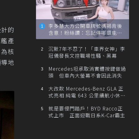
李多慧大方公開車牌號碼揭背後
設計的
含意！粉絲讚：忘記停哪還能幫
忙找車
旗艦產
沉默7年不忍了！「車界女神」李
術為核
冠儀發長文控職場性騷、黑幕
領導地
Mercedes坦承取消實體按鍵做過
頭 但車內大螢幕不會因此消失
大改款 Mercedes-Benz GLA 正
式亮相 純電 643 公里續航小休
旅！
就是要侵門踏戶！BYD Racco正
式上市 正面迎戰日系K-Car霸主