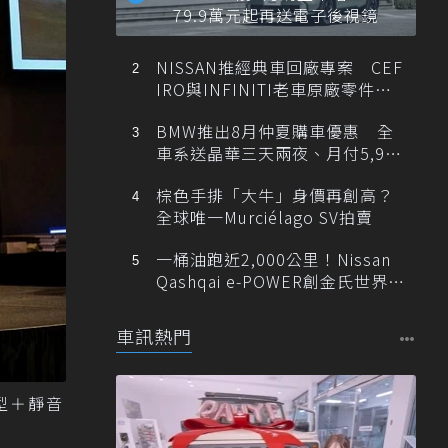
79.9萬元起再送電子後視鏡
NISSAN推經典車回廠專案 CEF
IRO與INFINITI老車原廠零件最
低1折
BMW推出8月仲夏購車優惠 全
車系送晶華三天兩夜、月付5,900
元起
棕色手排「大牛」身價再創高？
全球唯一Murciélago SV拍賣
一桶油跑近2,000公里！Nissan
Qashqai e-POWER創金氏世界紀
錄
車訊熱門
密型＋靜音