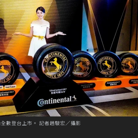
列輪胎全數登台上市。 記者趙駿宏／攝影