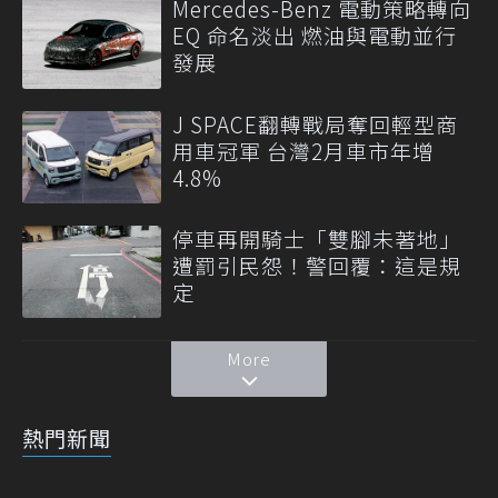
Mercedes-Benz 電動策略轉向
EQ 命名淡出 燃油與電動並行
發展
J SPACE翻轉戰局奪回輕型商
用車冠軍 台灣2月車市年增
4.8%
停車再開騎士「雙腳未著地」
遭罰引民怨！警回覆：這是規
定
More
熱門新聞