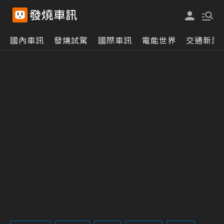
國內車訊
發燒試駕
國際車訊
電能世界
交通新訊