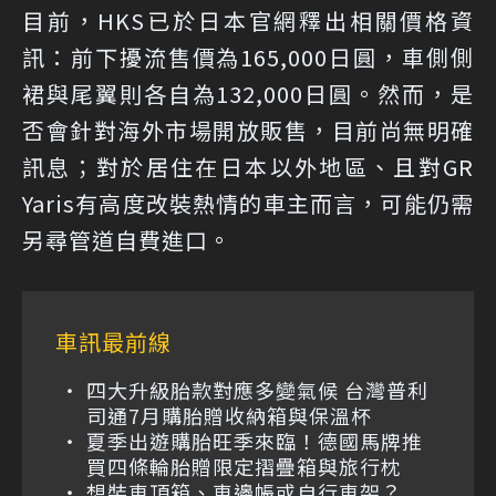
目前，HKS已於日本官網釋出相關價格資
訊：前下擾流售價為165,000日圓，車側側
裙與尾翼則各自為132,000日圓。然而，是
否會針對海外市場開放販售，目前尚無明確
訊息；對於居住在日本以外地區、且對GR
Yaris有高度改裝熱情的車主而言，可能仍需
另尋管道自費進口。
車訊最前線
四大升級胎款對應多變氣候 台灣普利
司通7月購胎贈收納箱與保溫杯
夏季出遊購胎旺季來臨！德國馬牌推
買四條輪胎贈限定摺疊箱與旅行枕
想裝車頂箱、車邊帳或自行車架？