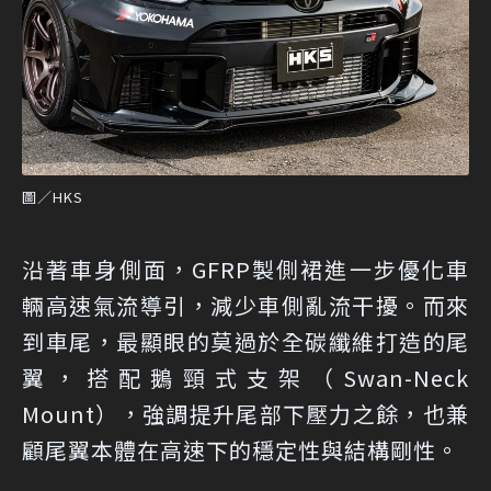
圖／HKS
沿著車身側面，GFRP製側裙進一步優化車
輛高速氣流導引，減少車側亂流干擾。而來
到車尾，最顯眼的莫過於全碳纖維打造的尾
翼，搭配鵝頸式支架（Swan-Neck
Mount），強調提升尾部下壓力之餘，也兼
顧尾翼本體在高速下的穩定性與結構剛性。