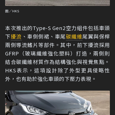
圖／HKS
本次推出的Type-S Gen2空力組件包括車頭
下
擾流
、車側側裙、車尾
碳纖維
尾翼與保桿
兩側導流鰭片等部件。其中，前下擾流採用
GFRP（玻璃纖維強化塑料）打造，兩側則
結合碳纖維材質作為結構強化與視覺焦點。
HKS表示，這項設計除了外型更具侵略性
外，也有助於強化車頭的下壓力表現。