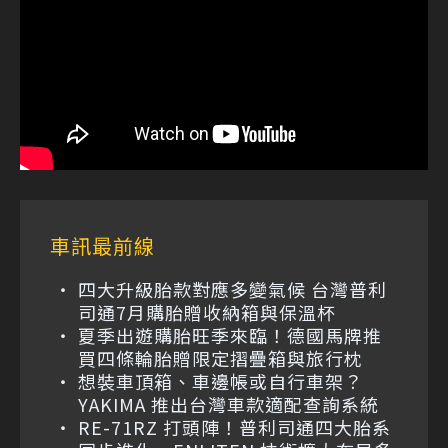
車訊最前線
四大升級胎款對應多變氣候 台灣普利
司通7月購胎贈收納箱與保溫杯
夏季出遊購胎旺季來臨！德國馬牌推
買四條輪胎贈限定摺疊箱與旅行枕
想裝車頂箱、車邊帳或自行車架？
YAKIMA 推出台灣車款適配查詢系統
RE-71RZ 打頭陣！普利司通四大胎系