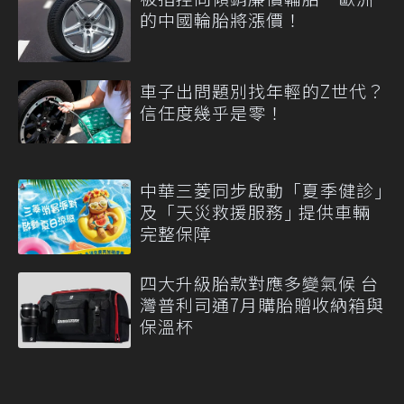
的中國輪胎將漲價！
車子出問題別找年輕的Z世代？
信任度幾乎是零！
中華三菱同步啟動「夏季健診｣
及「天災救援服務｣ 提供車輛
完整保障
四大升級胎款對應多變氣候 台
灣普利司通7月購胎贈收納箱與
保溫杯