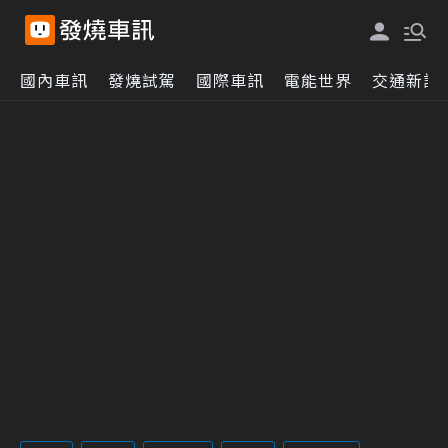
國內車訊
發燒試駕
國際車訊
電能世界
交通新訊