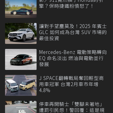
擎？保時捷鐵粉憤怒了！
讓對手望塵莫及！2025 年賓士
GLC 如何成為台灣 SUV 市場的
最佳投資
Mercedes-Benz 電動策略轉向
EQ 命名淡出 燃油與電動並行
發展
J SPACE翻轉戰局奪回輕型商
用車冠軍 台灣2月車市年增
4.8%
停車再開騎士「雙腳未著地」
遭罰引民怨！警回覆：這是規