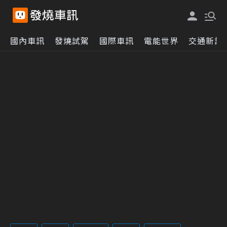
國內車訊
發燒試駕
國際車訊
電能世界
交通新訊