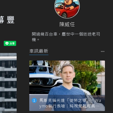
幕 豐
陳威任
開過幾百台車，塵世中一個迷途老司
機。
車訊最新
馬斯克稱光達「徒勞之舉」！Wa
ymo執行長嗆：純視覺難達真正
自動駕駛