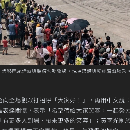
場觀眾，漂移甩尾煙霧與胎痕勾勒弧線，現場媒體與粉絲齊聲喝采
語向全場觀眾打招呼「大家好！」，再用中文說
區表達關懷，表示「希望帶給大家笑容，一起努
「有更多人到場、帶來更多的笑容」；黃南光則