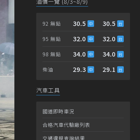
油價一覽 (8/3~8/9)
30.5
30.5
92 無鉛
32.0
32.0
95 無鉛
34.0
34.0
98 無鉛
29.3
29.1
柴油
汽車工具
國道即時車況
合格汽車代驗廠列表
交通違規查詢結果