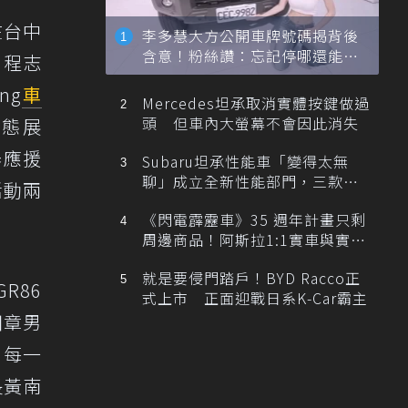
)在台中
李多慧大方公開車牌號碼揭背後
含意！粉絲讚：忘記停哪還能幫
、程志
忙找車
ng
車
Mercedes坦承取消實體按鍵做過
頭 但車內大螢幕不會因此消失
行動態展
舉應援
Subaru坦承性能車「變得太無
聊」成立全新性能部門，三款手
活動兩
排跑車開發中！
《閃電霹靂車》35 週年計畫只剩
周邊商品！阿斯拉1:1實車與實體
展覽雙雙喊卡
就是要侵門踏戶！BYD Racco正
R86
式上市 正面迎戰日系K-Car霸主
田章男
，每一
長黃南