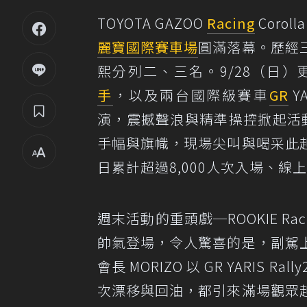
TOYOTA GAZOO
Racing
Corol
麗寶國際賽車場
圓滿落幕。歷經
熙分列二、三名。9/28（日）
手
，以及兩台國際級賽車
GR
YA
演，震撼聲浪與精準操控掀起活動高
手幅與旗幟，現場尖叫與喝采此
日累計超過8,000人次入場、
週末活動的重頭戲─ROOKIE R
帥氣登場，令人驚喜的是，副駕
會長 MORIZO 以 GR YARI
次漂移與回油，都引來滿場觀眾