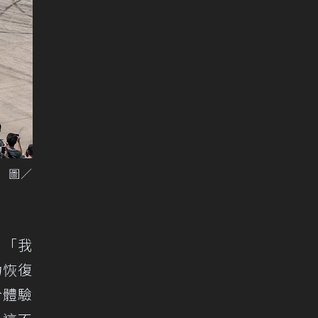
。 圖／
：「我
力恢復
於體驗