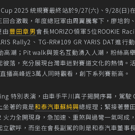
la Cup 2025 統規賽最終站於9/27(六)、9/28(日
三回合激戰，年度總冠軍由周翼騰奪下，廖培鈞
更由
豐田章男
會長MORIZO領軍5位ROOKIE Raci
RIS Rally2、TG-RR#109 GR YARIS DAT進
潮；Pit walk與簽名互動湧入人潮，粉絲高
起彼落，充分展現台灣車迷對賽道文化的熱情。
線上直播高峰近3萬人同時觀看，創下系列賽新高。
acing 特別表演，由車手平川真子揭開序幕，駕駛 G
上坐著的竟是
和泰汽車
蘇純興
總經理；緊接著豐
S Rally2 火力全開現身，急加速、重煞與過彎一氣呵成
起立歡呼，而坐在會長副駕的則是和泰汽車董事