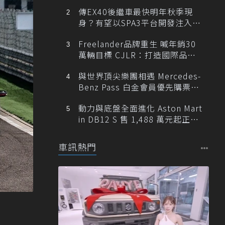
傳EX40後繼車最快明年秋季現
身？有望以SPA3平台開發注入80
0V動力
Freelander品牌重生 喊年銷30
萬輛目標 CJLR：打造國際品牌
半數銷量來自全球！
與世界頂尖樂團相遇 Mercedes-
Benz Pass 白金會員優先購票維
也納愛樂
動力與底盤全面進化 Aston Mart
in DB12 S 售 1,488 萬元起正式
登台
車訊熱門