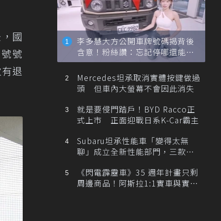
後，國
李多慧大方公開車牌號碼揭背後
含意！粉絲讚：忘記停哪還能幫
3號號
忙找車
次有退
Mercedes坦承取消實體按鍵做過
頭 但車內大螢幕不會因此消失
就是要侵門踏戶！BYD Racco正
式上市 正面迎戰日系K-Car霸主
Subaru坦承性能車「變得太無
聊」成立全新性能部門，三款手
排跑車開發中！
《閃電霹靂車》35 週年計畫只剩
周邊商品！阿斯拉1:1實車與實體
展覽雙雙喊卡