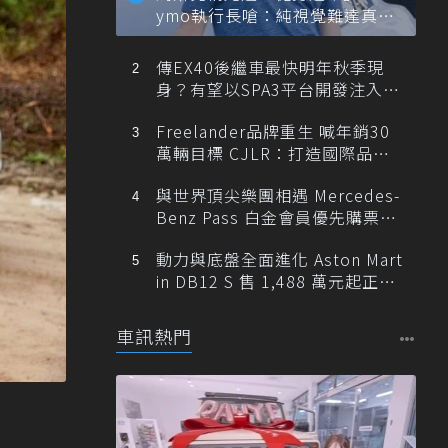
ymo執行長嗆：純視覺難達真正
自動駕駛
傳EX40後繼車最快明年秋季現
身？有望以SPA3平台開發注入80
0V動力
Freelander品牌重生 喊年銷30
萬輛目標 CJLR：打造國際品牌
半數銷量來自全球！
與世界頂尖樂團相遇 Mercedes-
Benz Pass 白金會員優先購票維
也納愛樂
動力與底盤全面進化 Aston Mart
in DB12 S 售 1,488 萬元起正式
登台
車訊熱門