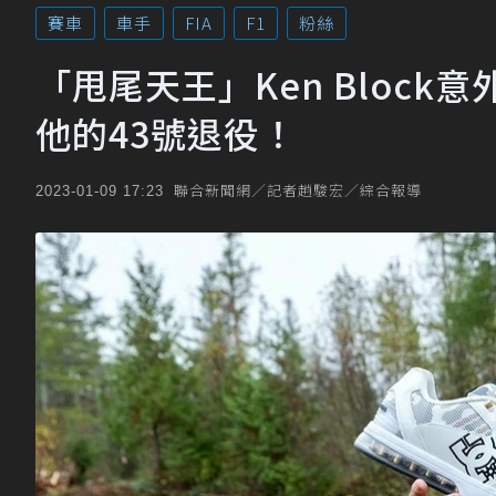
賽車
車手
FIA
F1
粉絲
「甩尾天王」Ken Block
他的43號退役！
聯合新聞網／記者趙駿宏／綜合報導
2023-01-09 17:23