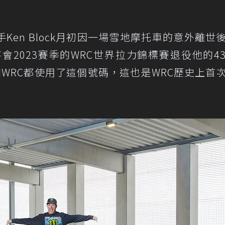
手Ken Block月初因一場雪地摩托車的意外離世
會2023賽季的WRC世界拉力錦標賽退役他的4
生涯和WRC都使用了這個號碼，這也是WRC歷史上首