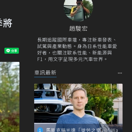
季將
趙駿宏
長期追蹤國際車壇，專注新車發表、
試駕與產業動態。身為日系性能車愛
好者，也關注歐系性能、新能源與
F1，用文字呈現多元汽車世界。
車訊最新
馬斯克稱光達「徒勞之舉」！Wa