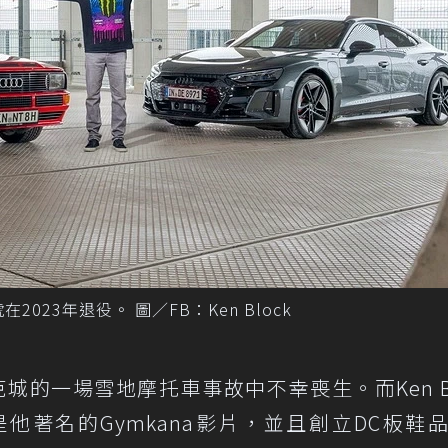
在2023年退役。 圖／FB：Ken Block
帕克城的一場雪地摩托車事故中不幸喪生。而Ken Bl
他著名的Gymkana影片，並且創立DC板鞋