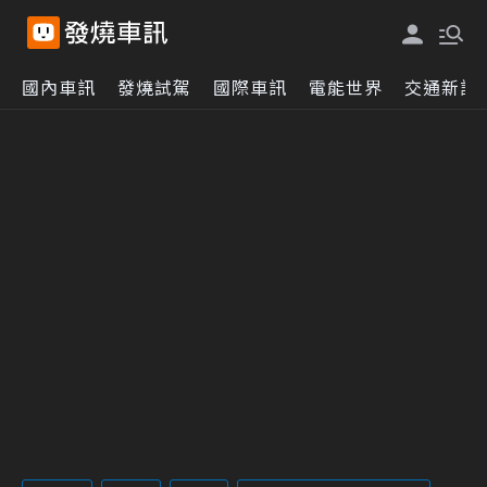
國內車訊
發燒試駕
國際車訊
電能世界
交通新訊