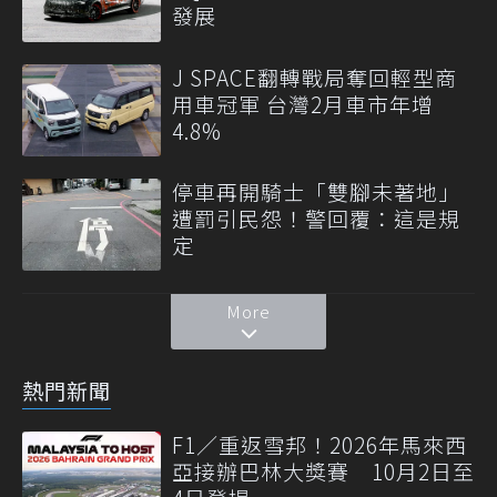
發展
J SPACE翻轉戰局奪回輕型商
用車冠軍 台灣2月車市年增
4.8%
停車再開騎士「雙腳未著地」
遭罰引民怨！警回覆：這是規
定
More
熱門新聞
F1／重返雪邦！2026年馬來西
亞接辦巴林大獎賽 10月2日至