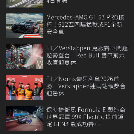
4日登場
Mercedes-AMG GT 63 PRO接
棒！612匹四驅猛獸成F1全新
安全車
F1／Verstappen 克服賽車問題
逆勢登台 Red Bull 雙車前六
收官迎夏休
F1／Norris匈牙利奪2026首
勝 Verstappen連兩站頒獎台
迎暑休
保時捷衛冕 Formula E 製造商
世界冠軍 99X Electric 提前鎖
定 GEN3 最成功賽車