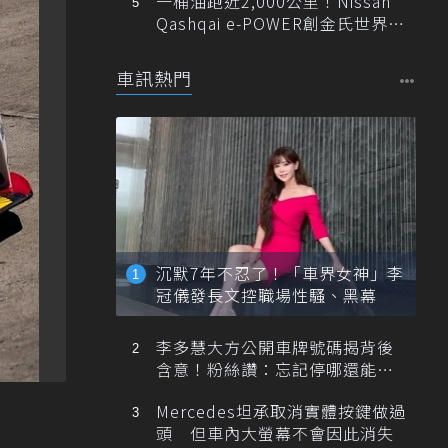
一桶油跑近2,000公里！Nissan
Qashqai e-POWER創金氏世界紀
錄
車訊熱門
沉默7年不忍了！「車界女神」李
冠儀發長文控職場性騷、黑幕
李多慧大方公開車牌號碼揭背後
含意！粉絲讚：忘記停哪還能幫
忙找車
Mercedes坦承取消實體按鍵做過
頭 但車內大螢幕不會因此消失