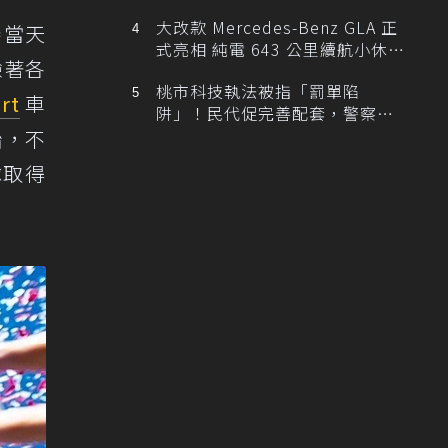
大改款 Mercedes-Benz GLA 正
賽當天
式亮相 純電 643 公里續航小休
驗著各
旅！
桃市科技執法被指「罰單陷
rt
車
阱」！民代促完善配套，警察局
提數據回應
始，不
隊取得