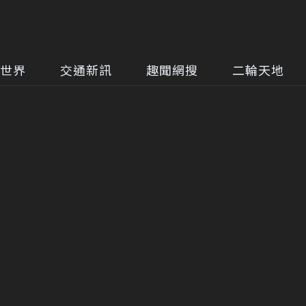
世界
交通新訊
趣聞網搜
二輪天地