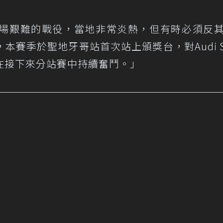
「這是一場艱難的戰役，當地非常炎熱，但有時必須反
賽季於聖地牙哥站首次站上頒獎台，對Audi Sp
在接下來分站賽中持續奮鬥。」