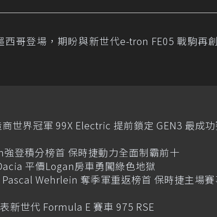
哥登場，期盼與新世代e-tron FE05 戰駒再
造商世界冠軍 99X Electric 提前鎖定 GEN3 最成
hrlein強登積分榜首 保時捷動力全面制霸前十
acia 平價Logan房車勇闖綠色地獄
 Pascal Wehrlein 奪季軍重返榜首 保時捷主場
世代 Formula E 賽車 975 RSE