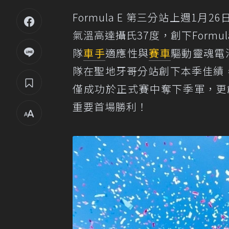
Formula E 第三分站上週
氣溫高達攝氏37度，創下Form
隊
車手
適應性與
賽車
驅動靈魂電
隊在聖地牙哥分站創下本季佳績，當
僅成功於正式賽中奪下季軍，更創下
重要首場勝利！