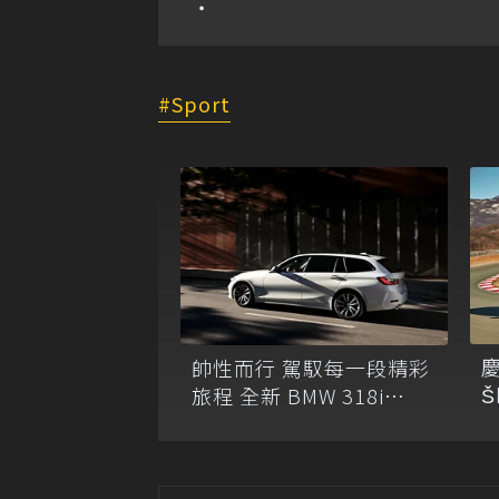
Sport
慶
帥性而行 駕馭每一段精彩
Š
旅程 全新 BMW 318i
R
Touring全台限量200台