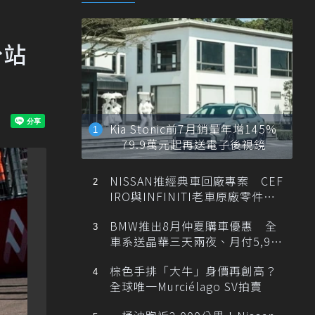
分站
Kia Stonic前7月銷量年增145%
79.9萬元起再送電子後視鏡
NISSAN推經典車回廠專案 CEF
IRO與INFINITI老車原廠零件最
低1折
BMW推出8月仲夏購車優惠 全
車系送晶華三天兩夜、月付5,900
元起
棕色手排「大牛」身價再創高？
全球唯一Murciélago SV拍賣