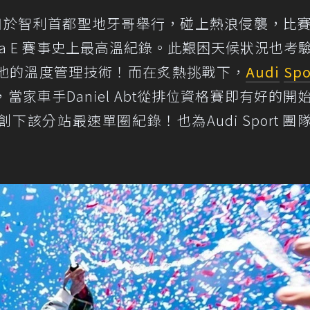
1月26日於智利首都聖地牙哥舉行，碰上熱浪侵襲，比
ula E 賽事史上最高溫紀錄。此艱困天候狀況也考
池的溫度管理技術！而在炙熱挑戰下，
Audi
Spo
家車手Daniel Abt從排位資格賽即有好的開
該分站最速單圈紀錄！也為Audi Sport 團