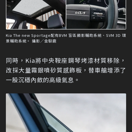
Kia The new Sportage配有BVM 盲區顯影輔助系統、SVM 3D 環
景輔助系統。 攝影／金馴鹿
同時，Kia將中央鞍座鋼琴烤漆材質移除，
改採大量霧銀噴砂質感飾板，替車艙增添了
一股沉穩內斂的高級氣息。