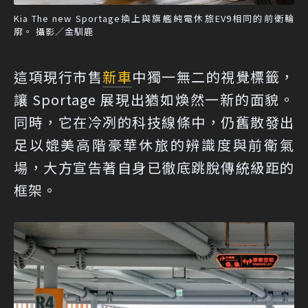
Kia The new Sportage換上與旗艦純電休旅EV9相同的前衛輪
廓。 攝影／金馴鹿
這項現行市售
新車
中獨一無二的視覺標籤，
讓 Sportage 展現出猶如煥然一新的面貌。
同時，它在冷冽的科技線條中，仍舊散發出
足以媲美高階豪華休旅的辨識度與前衛氣
場，大方宣告著自身已徹底跳脫傳統級距的
框架。