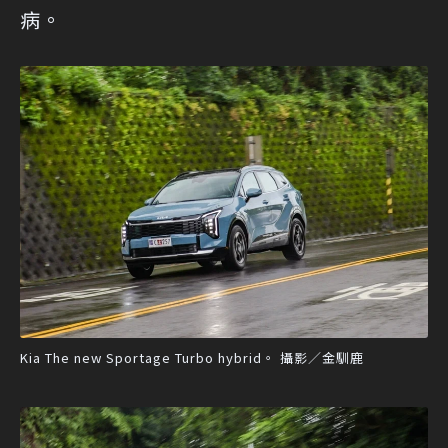
病。
Kia The new Sportage Turbo hybrid。 攝影／金馴鹿