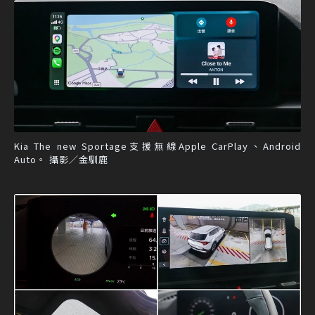
Kia The new Sportage支援無線Apple CarPlay、Android
Auto。 攝影／金馴鹿