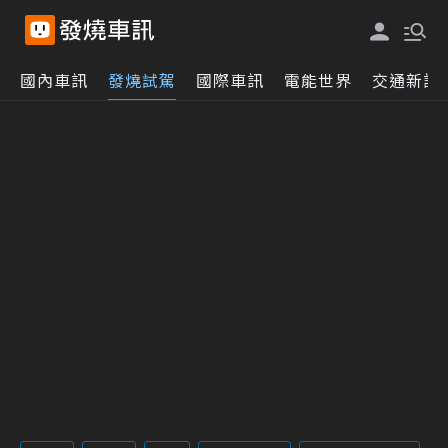
國內車訊
發燒試駕
國際車訊
電能世界
交通新訊