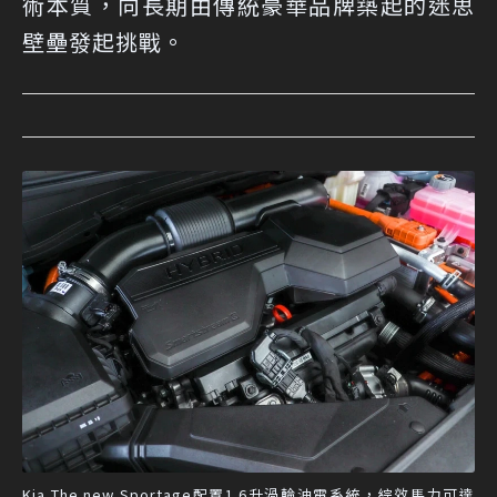
術本質，向長期由傳統豪華品牌築起的迷思
壁壘發起挑戰。
Kia The new Sportage配置1.6升渦輪油電系統，綜效馬力可達