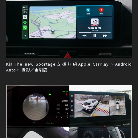
Kia The new Sportage支援無線Apple CarPlay、Android
Auto。 攝影／金馴鹿