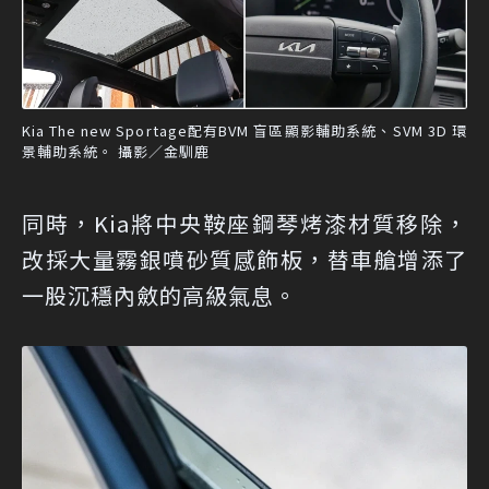
Kia The new Sportage配有BVM 盲區顯影輔助系統、SVM 3D 環
景輔助系統。 攝影／金馴鹿
同時，Kia將中央鞍座鋼琴烤漆材質移除，
改採大量霧銀噴砂質感飾板，替車艙增添了
一股沉穩內斂的高級氣息。