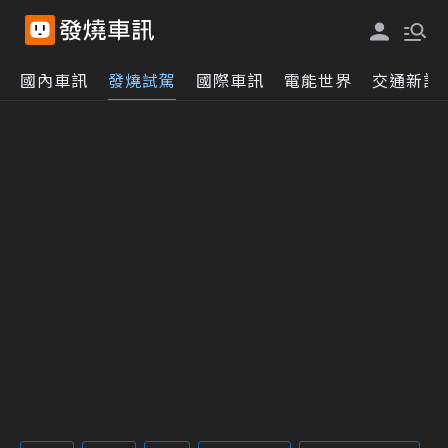
國內車訊
發燒試駕
國際車訊
電能世界
交通新訊