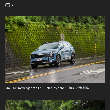
病。
Kia The new Sportage Turbo hybrid。 攝影／金馴鹿