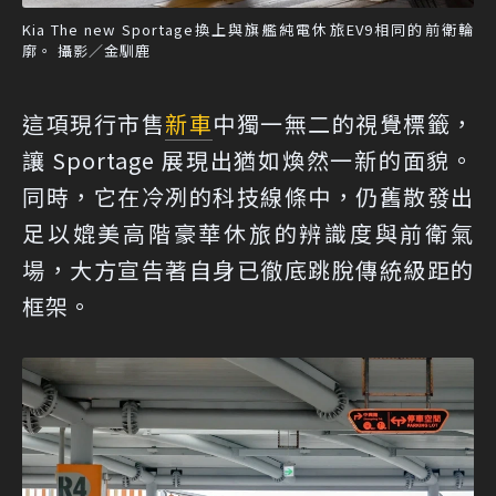
Kia The new Sportage換上與旗艦純電休旅EV9相同的前衛輪
廓。 攝影／金馴鹿
這項現行市售
新車
中獨一無二的視覺標籤，
讓 Sportage 展現出猶如煥然一新的面貌。
同時，它在冷冽的科技線條中，仍舊散發出
足以媲美高階豪華休旅的辨識度與前衛氣
場，大方宣告著自身已徹底跳脫傳統級距的
框架。