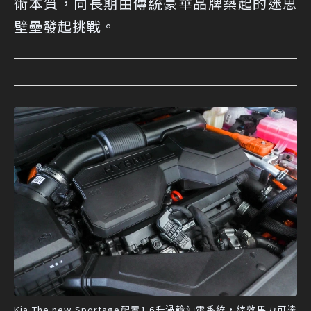
術本質，向長期由傳統豪華品牌築起的迷思
壁壘發起挑戰。
Kia The new Sportage配置1.6升渦輪油電系統，綜效馬力可達