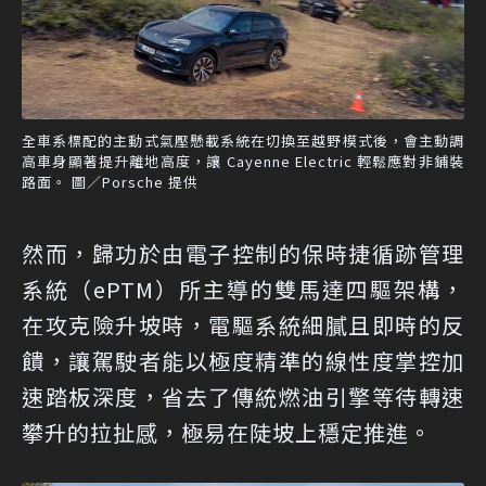
全車系標配的主動式氣壓懸載系統在切換至越野模式後，會主動調
高車身顯著提升離地高度，讓 Cayenne Electric 輕鬆應對非鋪裝
路面。 圖／Porsche 提供
然而，歸功於由電子控制的保時捷循跡管理
系統（ePTM）所主導的雙馬達四驅架構，
在攻克險升坡時，電驅系統細膩且即時的反
饋，讓駕駛者能以極度精準的線性度掌控加
速踏板深度，省去了傳統燃油引擎等待轉速
攀升的拉扯感，極易在陡坡上穩定推進。