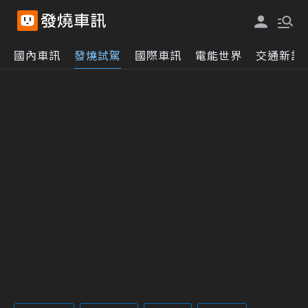
國內車訊
發燒試駕
國際車訊
電能世界
交通新訊