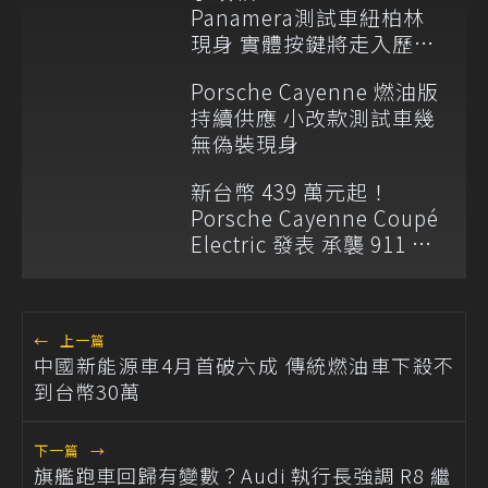
Panamera測試車紐柏林
現身 實體按鍵將走入歷
史？
Porsche Cayenne 燃油版
持續供應 小改款測試車幾
無偽裝現身
新台幣 439 萬元起！
Porsche Cayenne Coupé
Electric 發表 承襲 911 設
計語彙
←
上一篇
中國新能源車4月首破六成 傳統燃油車下殺不
到台幣30萬
下一篇
→
旗艦跑車回歸有變數？Audi 執行長強調 R8 繼