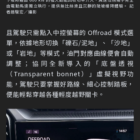
由電動馬達獨立執行，提供無比絲滑且沉靜的陡坡緩降體驗。 記
者趙駿宏／攝影
且駕駛只需點入中控螢幕的 Offroad 模式選
單，依據地形切換「礫石/泥地」、「沙地」
或「岩地」等模式，油門對應曲線便會自動
調整；協同全新導入的「底盤透視
（Transparent bonnet）」虛擬視野功
能，駕駛只要掌握好路線、細心控制踏板，
便能輕鬆穿越各種輕度越野關卡。