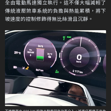
全由電動馬達獨立執行。這不僅大幅減輕了
傳統液壓煞車系統的負擔與熱能累積，將下
坡速度的控制修飾得無比絲滑且沉靜。
下坡時藉由 600 kW 的強大動能回收功率介入，減速任務幾乎完全