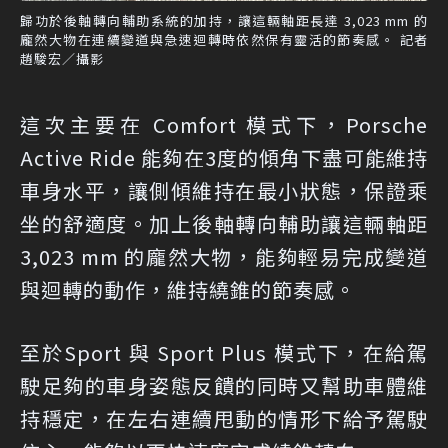
歸功於後軸轉向輔助系統的加持，讓這輛軸距長達 3,023 mm 的
龐然大物在連續變道與急速迴轉時依然保有靈活的節奏感。 記者
趙駿宏／攝影
這次主要在 Comfort 模式下，Porsche
Active Ride 能夠在3度的傾角下盡可能維持
車身水平，讓側傾維持在最小狀態，保證乘
坐的舒適度。加上後軸轉向輔助讓這輛軸距
3,023 mm 的龐然大物，能夠輕易完成變道
與迴轉的動作，維持繞錐的節奏感。
至於Sport 與 Sport Plus 模式下，在給駕
駛足夠的車身姿態反饋的同時又幫助車體維
持穩定，在左右連續甩動的情形下給予駕駛