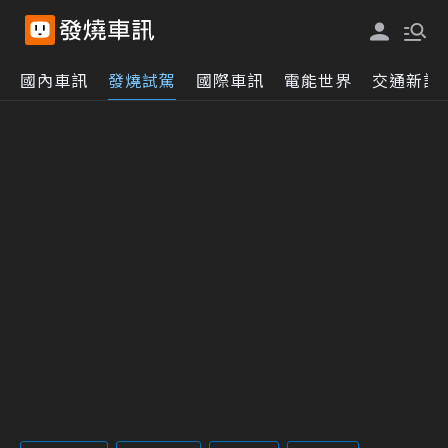
國內車訊
發燒試駕
國際車訊
電能世界
交通新訊