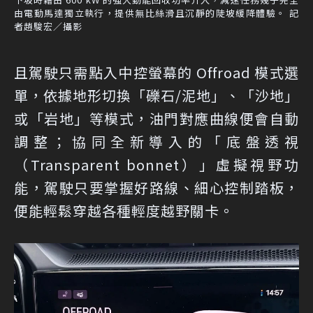
由電動馬達獨立執行，提供無比絲滑且沉靜的陡坡緩降體驗。 記
者趙駿宏／攝影
且駕駛只需點入中控螢幕的 Offroad 模式選
單，依據地形切換「礫石/泥地」、「沙地」
或「岩地」等模式，油門對應曲線便會自動
調整；協同全新導入的「底盤透視
（Transparent bonnet）」虛擬視野功
能，駕駛只要掌握好路線、細心控制踏板，
便能輕鬆穿越各種輕度越野關卡。