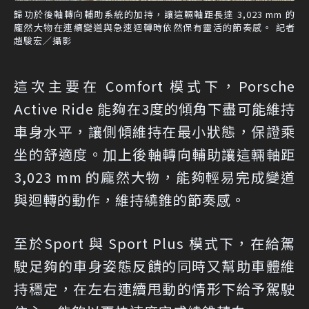
歸功於後軸轉向輔助系統的加持，讓這輛軸距長達 3,023 mm 的
龐然大物在連續變道與急速迴轉時依然保有靈活的節奏感。 記者
趙駿宏／攝影
這次主要在 Comfort 模式下，Porsche
Active Ride 能夠在3度的傾角下盡可能維持
車身水平，讓側傾維持在最小狀態，保證乘
坐的舒適度。加上後軸轉向輔助讓這輛軸距
3,023 mm 的龐然大物，能夠輕易完成變道
與迴轉的動作，維持繞錐的節奏感。
至於Sport 與 Sport Plus 模式下，在給駕
駛足夠的車身姿態反饋的同時又幫助車體維
持穩定，在左右連續甩動的情形下給予駕駛