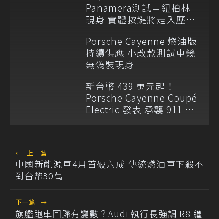
Panamera測試車紐柏林
現身 實體按鍵將走入歷
史？
Porsche Cayenne 燃油版
持續供應 小改款測試車幾
無偽裝現身
新台幣 439 萬元起！
Porsche Cayenne Coupé
Electric 發表 承襲 911 設
計語彙
←
上一篇
中國新能源車4月首破六成 傳統燃油車下殺不
到台幣30萬
下一篇
→
旗艦跑車回歸有變數？Audi 執行長強調 R8 繼