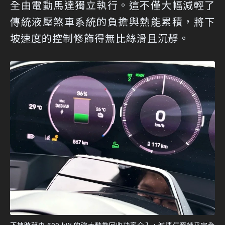
全由電動馬達獨立執行。這不僅大幅減輕了
傳統液壓煞車系統的負擔與熱能累積，將下
坡速度的控制修飾得無比絲滑且沉靜。
下坡時藉由 600 kW 的強大動能回收功率介入，減速任務幾乎完全