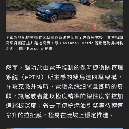
全車系標配的主動式氣壓懸載系統在切換至越野模式後，會主動調
高車身顯著提升離地高度，讓 Cayenne Electric 輕鬆應對非鋪裝
路面。 圖／Porsche 提供
然而，歸功於由電子控制的保時捷循跡管理
系統（ePTM）所主導的雙馬達四驅架構，
在攻克險升坡時，電驅系統細膩且即時的反
饋，讓駕駛者能以極度精準的線性度掌控加
速踏板深度，省去了傳統燃油引擎等待轉速
攀升的拉扯感，極易在陡坡上穩定推進。