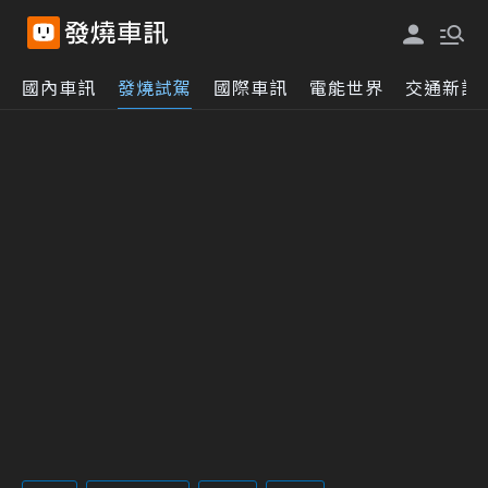
國內車訊
發燒試駕
國際車訊
電能世界
交通新訊