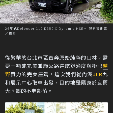
26年式Defender 110 D350 X-Dynamic HSE。 記者黃俐嘉
／攝影
從繁華的台北市區直奔原始純粹的山林，需
要一輛能完美兼顧公路巡航舒適度與極限
越
野
實力的完美座駕，這次我們從內湖
JLR
九
和展示中心取車出發，目的地是隱身於宜蘭
大同鄉的不老部落。