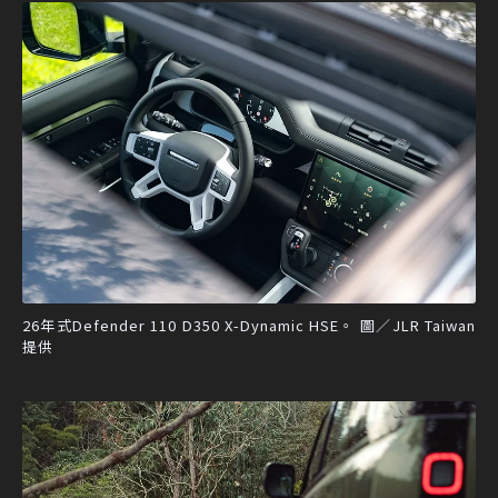
26年式Defender 110 D350 X-Dynamic HSE。 圖／JLR Taiwan
提供