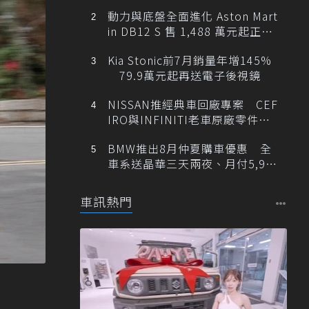
動力與底盤全面進化 Aston Mart
in DB12 S 售 1,488 萬元起正式
登台
Kia Stonic前7月銷量年增145%
79.9萬元起再送電子後視鏡
NISSAN推經典車回廠專案 CEF
IRO與INFINITI老車原廠零件最
低1折
BMW推出8月仲夏購車優惠 全
車系送晶華三天兩夜、月付5,900
元起
車訊熱門