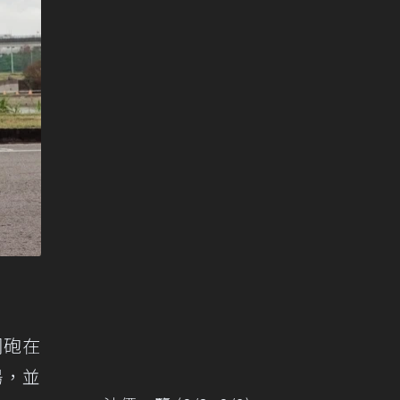
鋼砲在
場，並