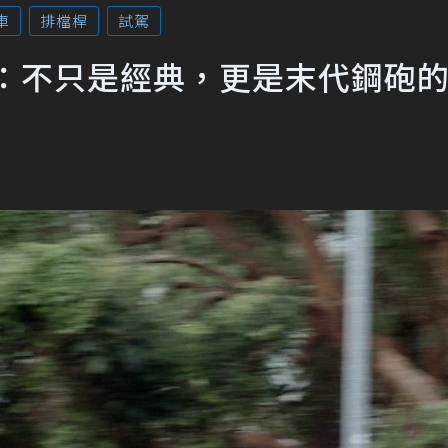
車
排檔桿
試駕
GTI試駕：不只是經典，更是末代鋼砲