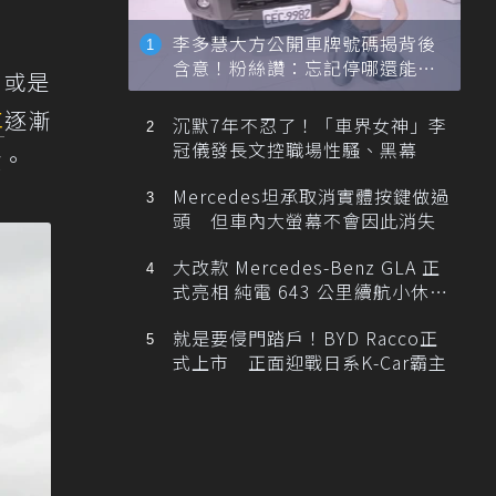
李多慧大方公開車牌號碼揭背後
含意！粉絲讚：忘記停哪還能幫
抑或是
忙找車
車
逐漸
沉默7年不忍了！「車界女神」李
冠儀發長文控職場性騷、黑幕
貴。
Mercedes坦承取消實體按鍵做過
頭 但車內大螢幕不會因此消失
大改款 Mercedes-Benz GLA 正
式亮相 純電 643 公里續航小休
旅！
就是要侵門踏戶！BYD Racco正
式上市 正面迎戰日系K-Car霸主