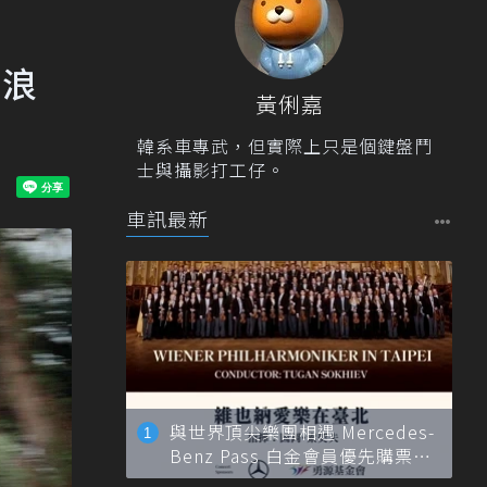
的浪
黃俐嘉
韓系車專武，但實際上只是個鍵盤鬥
士與攝影打工仔。
車訊最新
與世界頂尖樂團相遇 Mercedes-
Benz Pass 白金會員優先購票維
也納愛樂