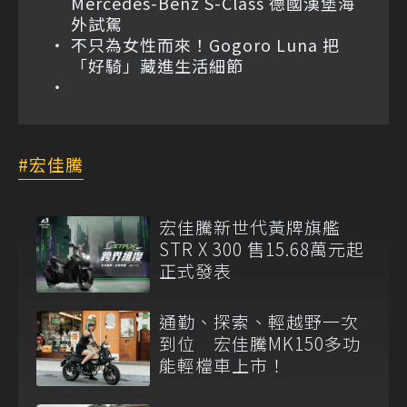
Mercedes-Benz S-Class 德國漢堡海
外試駕
不只為女性而來！Gogoro Luna 把
「好騎」藏進生活細節
宏佳騰
宏佳騰新世代黃牌旗艦
STR X 300 售15.68萬元起
正式發表
通勤、探索、輕越野一次
到位 宏佳騰MK150多功
能輕檔車上市！