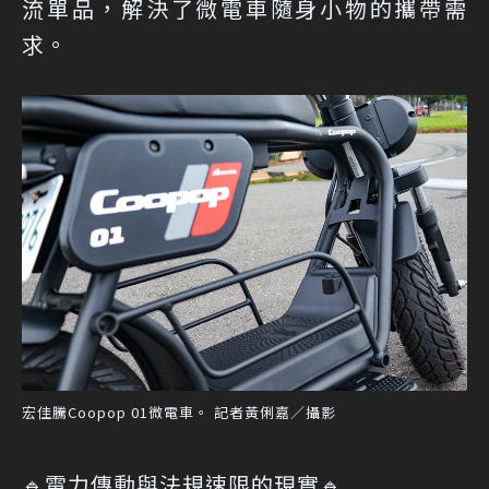
流單品，解決了微電車隨身小物的攜帶需
求。
宏佳騰Coopop 01微電車。 記者黃俐嘉／攝影
🔹電力傳動與法規速限的現實🔹