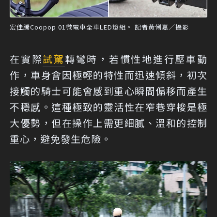
宏佳騰Coopop 01微電車全車LED燈組。 記者黃俐嘉／攝影
在實際
試駕
轉彎時，若慣性地進行壓車動
作，車身會因極輕的特性而迅速傾斜，初次
接觸的騎士可能會感到重心瞬間偏移而產生
不穩感。這種極致的靈活性在窄巷穿梭是極
大優勢，但在操作上需更細膩、溫和的控制
重心，避免發生危險。