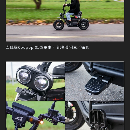
宏佳騰Coopop 01微電車。 記者黃俐嘉／攝影