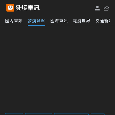
國內車訊
發燒試駕
國際車訊
電能世界
交通新訊