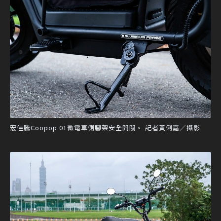
宏佳騰Coopop 01微電車側腳架安全開關。 記者黃俐嘉／攝影