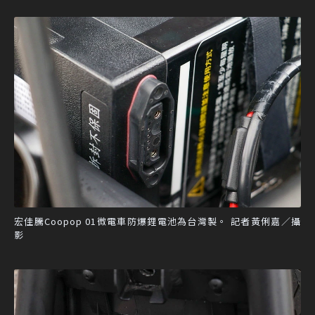
宏佳騰Coopop 01微電車防爆鋰電池為台灣製。 記者黃俐嘉／攝
影