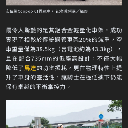
宏佳騰Coopop 01微電車。 記者黃俐嘉／攝影
最令人驚艷的是其鋁合金輕量化車架，成功
實現了相較於傳統鋼管車架20%的減重，空
車重量僅為38.5kg（含電池約為43.3kg），
且在配合735mm的低座高設計，不僅大幅
降低了
馬達
的功率損耗，更在物理特性上提
升了車身的靈活性，讓騎士在極低速下仍能
保有卓越的平衡掌控力。