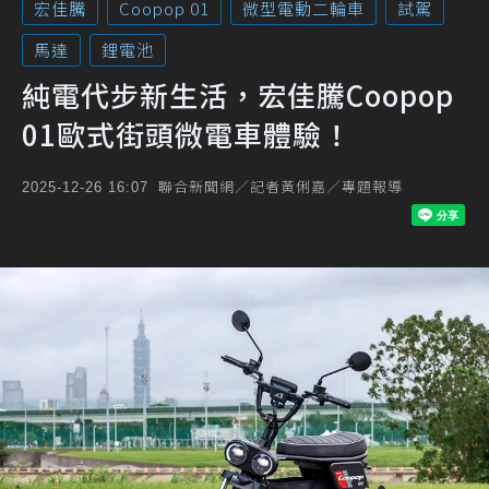
宏佳騰
Coopop 01
微型電動二輪車
試駕
馬達
鋰電池
純電代步新生活，宏佳騰Coopop
01歐式街頭微電車體驗！
聯合新聞網／記者黃俐嘉／專題報導
2025-12-26 16:07