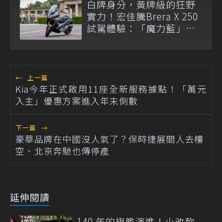
白牌身分，黃牌級的狂野
實力！宏佳騰Brera X 250
試駕體驗：「魔力藍」歐
系跨界的極限釋放
←
上一篇
Kia今年正式啟用11座全新服務據點！「萬元
入主」優惠方案進入年末倒數
下一篇
→
豪華品牌在中國沒人氣了？保時捷展間人去樓
空、北京奔馳也傳停產
延伸閱讀
140 年的旗艦演進！小改款