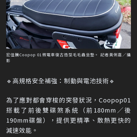
宏佳騰Coopop 01微電車復古造型毛毛蟲坐墊。 記者黃俐嘉／攝
影
🔹高規格安全補強：制動與電池技術🔹
為了應對都會穿梭的突發狀況，Coopop01
搭載了前後雙碟煞系統（前180mm／後
190mm碟盤），提供更精準、散熱更快的
減速效能。