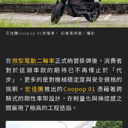
宏佳騰Coopop 01微電車。 記者黃俐嘉／攝影
在
微型電動二輪車
正式納管掛牌後，消費者
對於這類車款的期待已不再僅止於「代
步」，更多的是對機械穩定度與安全規格的
挑剔。
宏佳騰
推出的
Coopop 01
憑藉著跨
騎式的剛性車架設計，在輕量化與操控感之
間展現了極高的工程造詣。