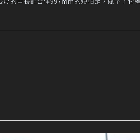
.5公尺的車長配合僅997mm的短軸距，賦予了它