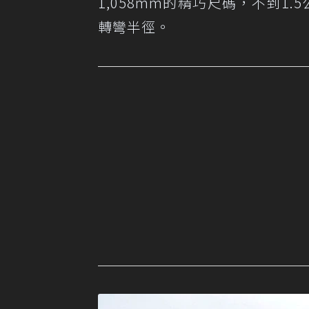
1,058mm的精巧尺碼，不到1
轉彎半徑。