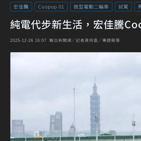
宏佳騰
Coopop 01
微型電動二輪車
試駕
純電代步新生活，宏佳騰Coo
聯合新聞網／記者黃俐嘉／專題報導
2025-12-26 16:07