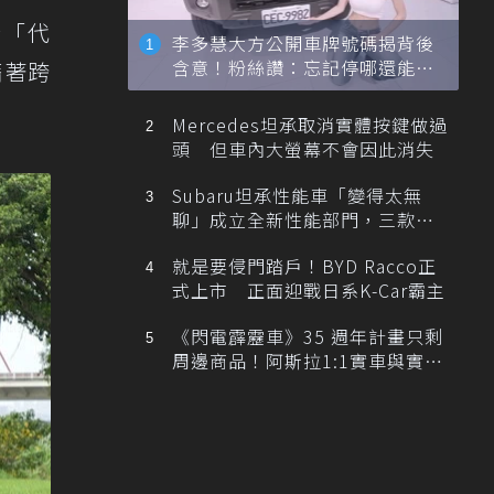
於「代
李多慧大方公開車牌號碼揭背後
含意！粉絲讚：忘記停哪還能幫
藉著跨
忙找車
Mercedes坦承取消實體按鍵做過
頭 但車內大螢幕不會因此消失
Subaru坦承性能車「變得太無
聊」成立全新性能部門，三款手
排跑車開發中！
就是要侵門踏戶！BYD Racco正
式上市 正面迎戰日系K-Car霸主
《閃電霹靂車》35 週年計畫只剩
周邊商品！阿斯拉1:1實車與實體
展覽雙雙喊卡