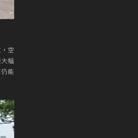
重，空
僅大幅
下仍能