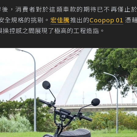
牌後，消費者對於這類車款的期待已不再僅止
安全規格的挑剔。
宏佳騰
推出的
Coopop 01
憑
與操控感之間展現了極高的工程造詣。