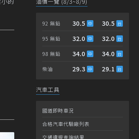
極小的
油價一覽 (8/3~8/9)
30.5
30.5
92 無鉛
32.0
32.0
95 無鉛
34.0
34.0
98 無鉛
29.3
29.1
柴油
汽車工具
國道即時車況
合格汽車代驗廠列表
交通違規查詢結果