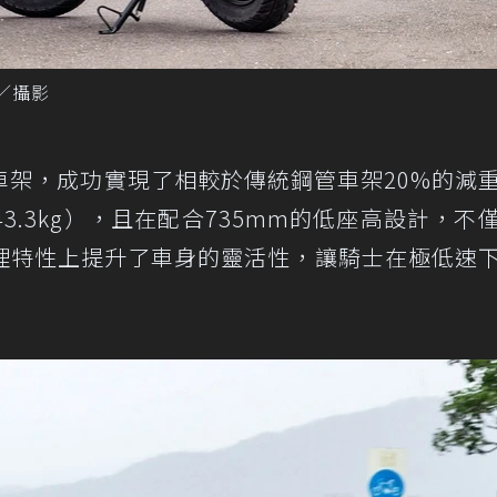
嘉／攝影
車架，成功實現了相較於傳統鋼管車架20%的減
43.3kg），且在配合735mm的低座高設計，不
理特性上提升了車身的靈活性，讓騎士在極低速