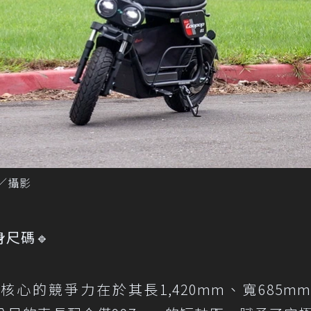
嘉／攝影
尺碼🔹
最核心的競爭力在於其長1,420mm、寬685m