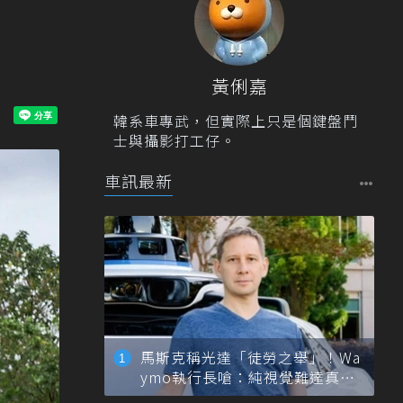
！
黃俐嘉
韓系車專武，但實際上只是個鍵盤鬥
士與攝影打工仔。
車訊最新
馬斯克稱光達「徒勞之舉」！Wa
ymo執行長嗆：純視覺難達真正
自動駕駛