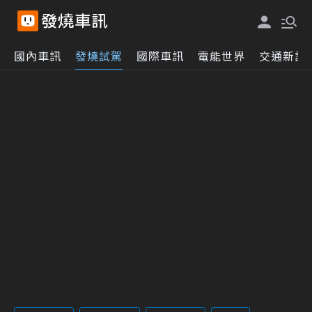
國內車訊
發燒試駕
國際車訊
電能世界
交通新訊