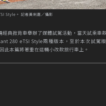
0 eTSI Style。 記者黃俐嘉／攝影
日前也為這輛經典掀背車舉辦了媒體試駕活動，當天試乘車
lf Variant 280 eTSI Style兩種版本，至於本次試
門車型，因此本篇將著重在這輛小改款旅行車上。