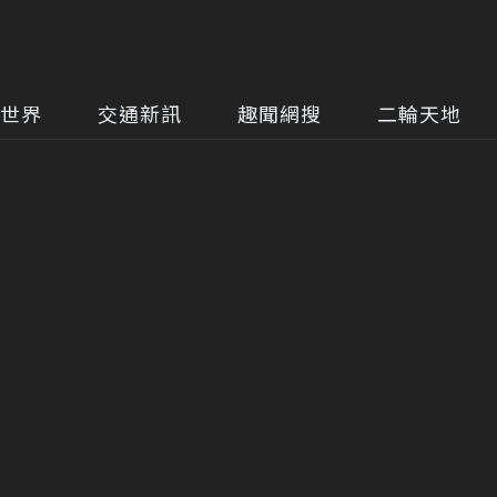
世界
交通新訊
趣聞網搜
二輪天地