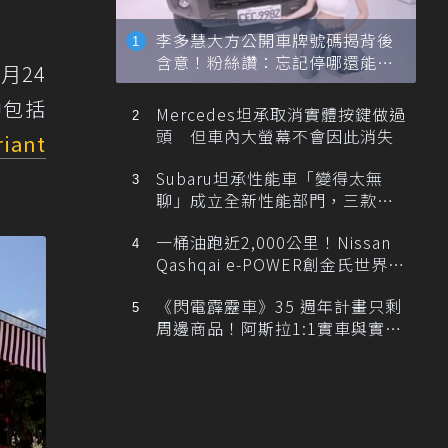
李多慧大方公開車牌號碼揭背後
含意！粉絲讚：忘記停哪還能幫
月24
忙找車
中包括
Mercedes坦承取消實體按鍵做過
頭 但車內大螢幕不會因此消失
riant
Subaru坦承性能車「變得太無
聊」成立全新性能部門，三款手
排跑車開發中！
一桶油跑近2,000公里！Nissan
Qashqai e-POWER創金氏世界紀
錄
《閃電霹靂車》35 週年計畫只剩
周邊商品！阿斯拉1:1實車與實體
展覽雙雙喊卡