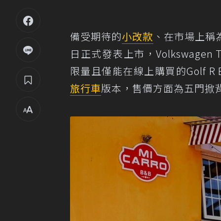
備受期待的
小改款
、在市場上稱為
日正式發表上市，Volkswagen
限量且僅能在線上購買的Golf R B
旅行車
版本，售價方面為五門掀背車