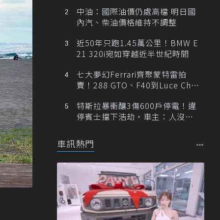
中油：國際油價仍處高檔 明日國
內汽、柴油價格維持不調整
近50年只跑1.45萬公里！BMW E
21 320i宛如穿越近半世紀時間
七大夢幻Ferrari齊聚蒙特雷拍
賣！288 GTO、F40到Luce Cha
ssis 0一次登場
特斯拉暴衝釀3傷600戶停電！違
停賓士擋下浩劫，車主：人沒事
就好
車訊熱門