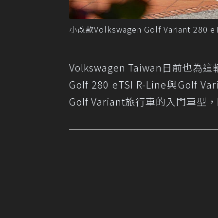
小改款Volkswagen Golf Variant 28
Volkswagen Taiwan
Golf 280 eTSI R-Line與Go
Golf Variant旅行車的入