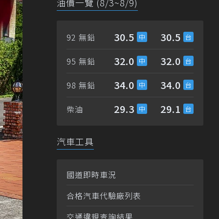
油價一覽 (8/3~8/9)
30.5
30.5
92 無鉛
32.0
32.0
95 無鉛
34.0
34.0
98 無鉛
29.3
29.1
柴油
汽車工具
國道即時車況
合格汽車代驗廠列表
交通違規查詢結果