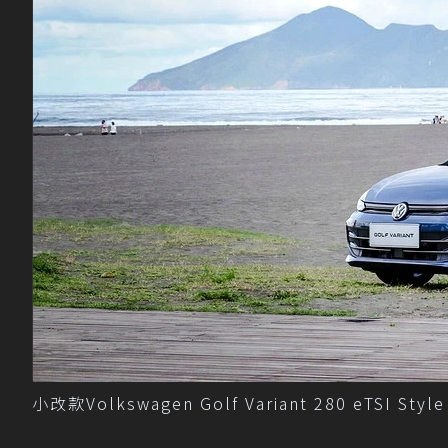
小改款Volkswagen Golf Variant 280 eTSI 