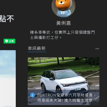
！亮點不
黃俐嘉
韓系車專武，但實際上只是個鍵盤鬥
士與攝影打工仔。
車訊最新
FOXTRON全車系八月限時優惠，
用車成本大減! 進入純電生活享
「零稅金＋零保養」新時代