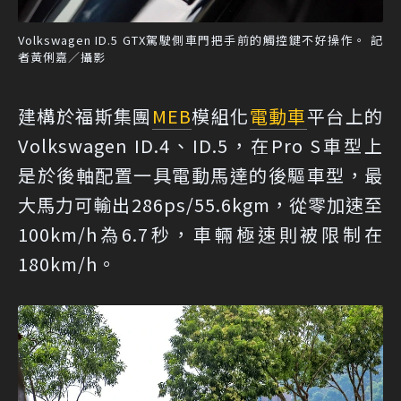
Volkswagen ID.5 GTX駕駛側車門把手前的觸控鍵不好操作。 記
者黃俐嘉／攝影
建構於福斯集團
MEB
模組化
電動車
平台上的
Volkswagen ID.4、ID.5，在Pro S車型上
是於後軸配置一具電動馬達的後驅車型，最
大馬力可輸出286ps/55.6kgm，從零加速至
100km/h為6.7秒，車輛極速則被限制在
180km/h。