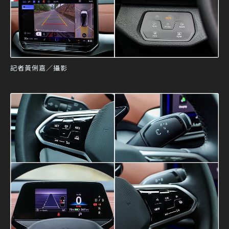
記者黃俐嘉／攝影