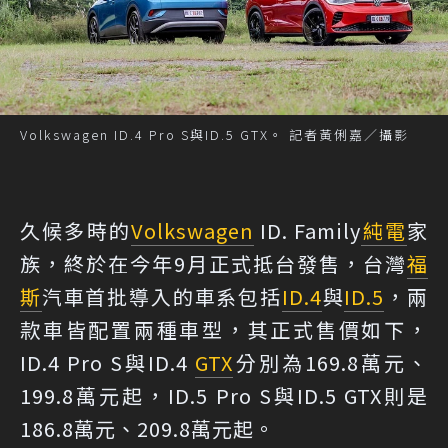
Volkswagen ID.4 Pro S與ID.5 GTX。 記者黃俐嘉／攝影
久候多時的
Volkswagen
ID. Family
純電
家
族，終於在今年9月正式抵台發售，台灣
福
斯
汽車首批導入的車系包括
ID.4
與
ID.5
，兩
款車皆配置兩種車型，其正式售價如下，
ID.4 Pro S與ID.4
GTX
分別為169.8萬元、
199.8萬元起，ID.5 Pro S與ID.5 GTX則是
186.8萬元、209.8萬元起。