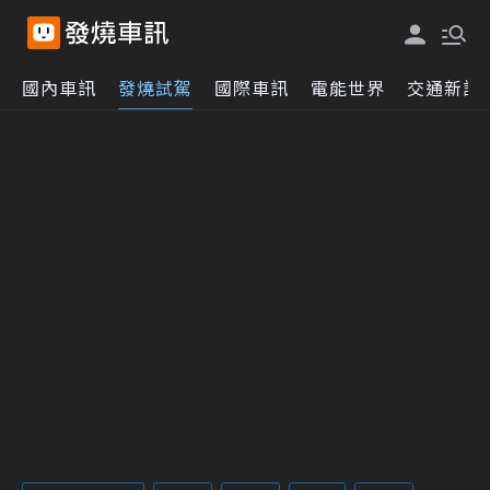
國內車訊
發燒試駕
國際車訊
電能世界
交通新訊