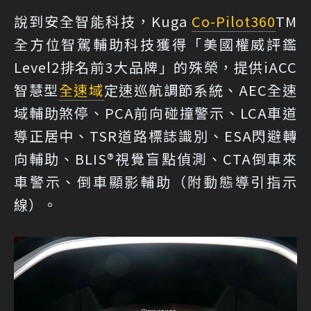
說到安全智能科技，Kuga
Co-Pilot360
TM
全方位智駕輔助科技獲得「美國權威評鑑
Level2排名前3大品牌」的殊榮，提供iACC
智慧型
全速域
定速巡航調節系統、AEC全速
域輔助煞停、PCA前向碰撞警示、LCA車道
導正居中、TSR道路標誌識別、ESA閃避轉
向輔助、BLIS®視覺盲點偵測、CTA倒車來
車警示、倒車顯影輔助（附動態導引指示
線）。