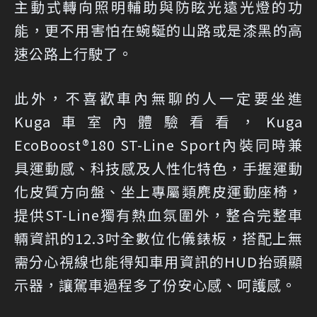
主動式轉向照明輔助與防眩光遠光燈的功
能，更不用害怕在蜿蜒的山路或是漆黑的高
速公路上行駛了。
此外，不喜歡車內無聊的人一定要坐進
Kuga車室內體驗看看，Kuga
EcoBoost®180 ST-Line Sport內裝同時兼
具運動感、科技感及人性化特色，手握運動
化皮質方向盤、坐上專屬類麂皮運動座椅，
提供ST-Line獨有熱血氛圍外，整合完整車
輛資訊的12.3吋全數位化儀錶板，搭配上無
需分心視線也能得知車用資訊的HUD抬頭顯
示器，讓駕車過程多了份安心感、呵護感。