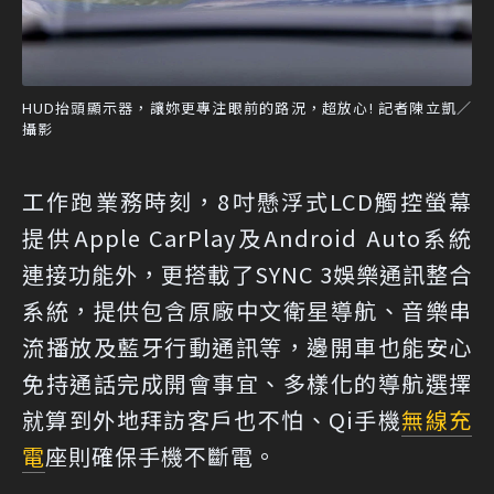
HUD抬頭顯示器，讓妳更專注眼前的路況，超放心! 記者陳立凱／
攝影
工作跑業務時刻，8吋懸浮式LCD觸控螢幕
提供Apple CarPlay及Android Auto系統
連接功能外，更搭載了SYNC 3娛樂通訊整合
系統，提供包含原廠中文衛星導航、音樂串
流播放及藍牙行動通訊等，邊開車也能安心
免持通話完成開會事宜、多樣化的導航選擇
就算到外地拜訪客戶也不怕、Qi手機
無線充
電
座則確保手機不斷電。