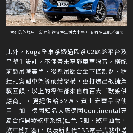
一台好的休旅車，就是能夠陪伴生活大小事。 記者陳立凱／攝影
此外，Kuga全車系透過歐系C2底盤平台及
平整化設計，不僅帶來寧靜車室隔音，搭配
前懸吊減震筒、後懸吊鋁合金下控制臂、精
壯扎實副車架等硬體架構，更打造出敏捷駕
馭回饋，以上的零件都來自前百大「歐系供
應商」，更提供給BMW、賓士豪華品牌使
用。加上德國知名大廠德國Continental專
屬合作開發煞車系統(紅色卡鉗、煞車油管、
煞車感知器)，以及新世代EBB電子式煞車增