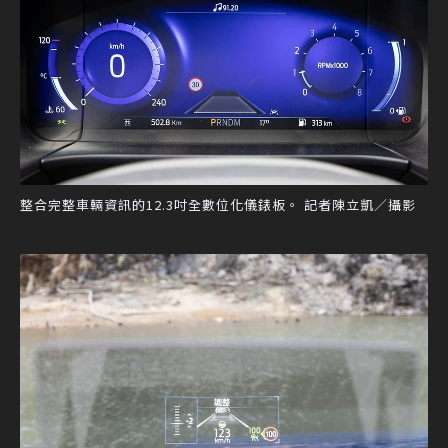
整合完整車輛資訊的12.3吋全數位化儀錶板。 記者陳立凱／攝影