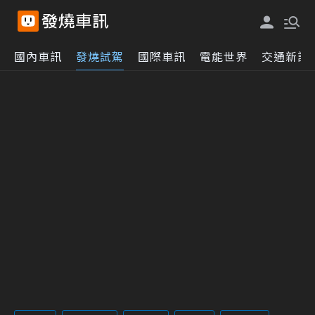
國內車訊
發燒試駕
國際車訊
電能世界
交通新訊