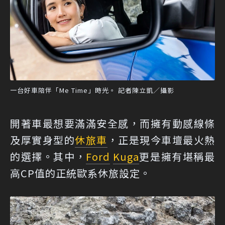
一台好車陪伴「Me Time」時光。 記者陳立凱／攝影
開著車最想要滿滿安全感，而擁有動感線條
及厚實身型的
休旅車
，正是現今車壇最火熱
的選擇。其中，
Ford
Kuga
更是擁有堪稱最
高CP值的正統歐系休旅設定。